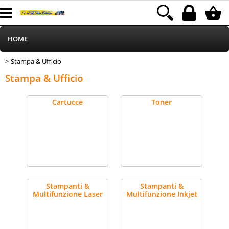
HOME
Stampa & Ufficio
> Stampa & Ufficio
Informatica
Catégorie:
HOME
Stampa & Ufficio
Telefonia
Cartucce
Toner
Stampa
MEDIACOM
Elettrodomestici
Stampanti &
Stampanti &
Multifunzione Laser
Multifunzione Inkjet
Alimentazione
Illuminazione