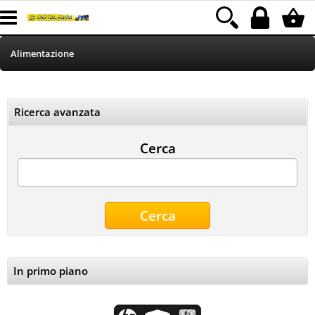
Alimentazione
HOME
Ricerca avanzata
Informatica
Cerca
Telefonia
Stampa
MEDIACOM
Elettrodomestici
In primo piano
Illuminazione