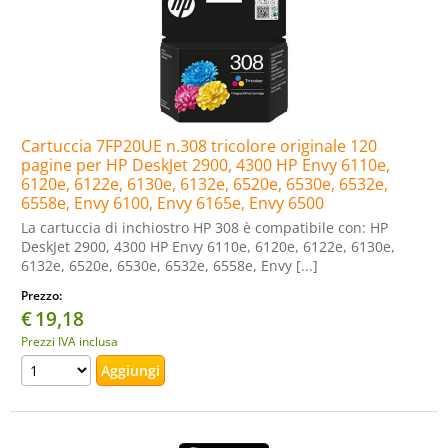
Cartuccia 7FP20UE n.308 tricolore originale 120
pagine per HP DeskJet 2900, 4300 HP Envy 6110e,
6120e, 6122e, 6130e, 6132e, 6520e, 6530e, 6532e,
6558e, Envy 6100, Envy 6165e, Envy 6500
La cartuccia di inchiostro HP 308 è compatibile con: HP
DeskJet 2900, 4300 HP Envy 6110e, 6120e, 6122e, 6130e,
6132e, 6520e, 6530e, 6532e, 6558e, Envy [...]
Prezzo:
€
19,18
Prezzi IVA inclusa