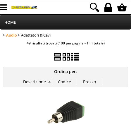
HOME
Audio
Adattatori & Cavi
>
> Adattatori & Cavi
Informatica
Categoria:
HOME
Audio
49 risultati trovati (100 per pagina - 1 in totale)
Telefonia
Stampa
Ordina per:
MEDIACOM
Elettrodomestici
Alimentazione
Illuminazione