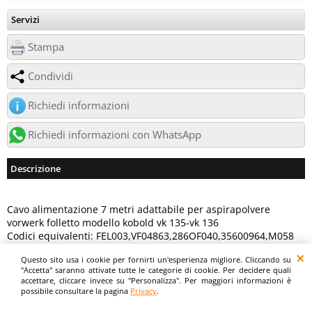
Servizi
Stampa
Condividi
Richiedi informazioni
Richiedi informazioni con WhatsApp
Descrizione
Cavo alimentazione 7 metri adattabile per aspirapolvere
vorwerk folletto modello kobold vk 135-vk 136
Codici equivalenti: FEL003,VF04863,286OF040,35600964,M058
Questo sito usa i cookie per fornirti un'esperienza migliore. Cliccando su
Digitalrama Srl - Via del Centenario, 141/143 - 84084 - Lancusi di Fisciano (SA)
"Accetta" saranno attivate tutte le categorie di cookie. Per decidere quali
- P.IVA 05130560658 - digitalramasrl@pec.it G4AI1U8
accettare, cliccare invece su "Personalizza". Per maggiori informazioni è
possibile consultare la pagina
Privacy
.