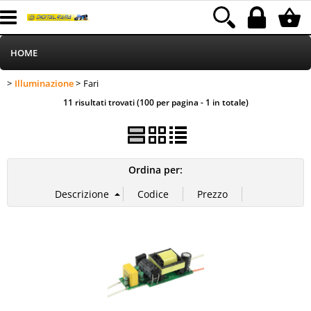
HOME
Illuminazione
Fari
>
> Fari
Informatica
Categoria:
HOME
Illuminazione
11 risultati trovati (100 per pagina - 1 in totale)
Telefonia
Stampa
Ordina per:
MEDIACOM
Elettrodomestici
Alimentazione
Illuminazione