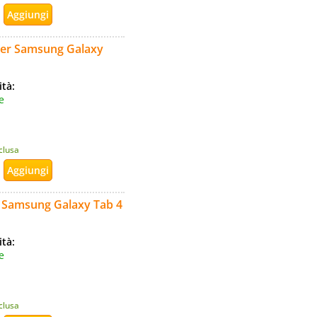
 per Samsung Galaxy
ità:
e
nclusa
r Samsung Galaxy Tab 4
ità:
e
nclusa