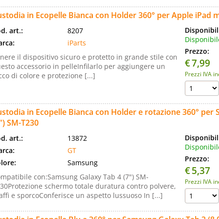
stodia in Ecopelle Bianca con Holder 360° per Apple iPad m
Disponibil
d. art.:
8207
Disponibil
rca:
iParts
Prezzo:
nere il dispositivo sicuro e protetto in grande stile con
€
7,99
esto accessorio in pelleInfilarlo per aggiungere un
Prezzi IVA i
cco di colore e protezione [...]
stodia in Ecopelle Bianca con Holder e rotazione 360° per
") SM-T230
Disponibil
d. art.:
13872
Disponibil
rca:
GT
Prezzo:
lore:
Samsung
€
5,37
mpatibile con:Samsung Galaxy Tab 4 (7") SM-
Prezzi IVA i
30Protezione schermo totale duratura contro polvere,
affi e sporcoConferisce un aspetto lussuoso In [...]