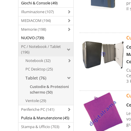
Giochi & Console (49)
pr
Il
Illuminazione (107)
MEDIACOM (194)
Memorie (198)
Cu
NUOVO (739)
PC / Notebook / Tablet
Co
(196)
Ma
Notebook (32)
Co
PC Desktop (25)
Cu
Ce
Tablet (76)
3 
Custodie & Protezioni
schermo (50)
Cu
Ventole (29)
Co
Periferiche PC (141)
Le
Pulizia & Manutenzione (45)
vo
gr
Stampa & Ufficio (703)