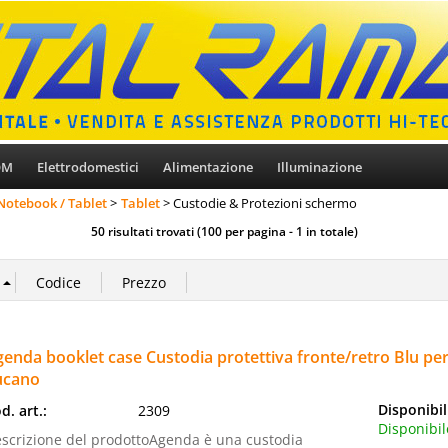
OM
Elettrodomestici
Alimentazione
Illuminazione
 Notebook / Tablet
Tablet
Custodie & Protezioni schermo
50 risultati trovati (100 per pagina - 1 in totale)
enda booklet case Custodia protettiva fronte/retro Blu per
ucano
Disponibil
d. art.:
2309
Disponibil
scrizione del prodottoAgenda è una custodia