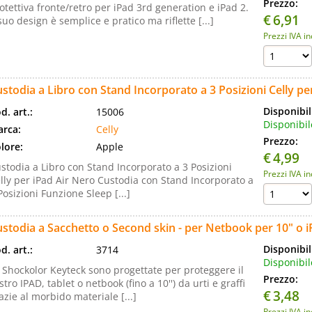
Prezzo:
otettiva fronte/retro per iPad 3rd generation e iPad 2.
€
6,91
 suo design è semplice e pratico ma riflette [...]
Prezzi IVA i
stodia a Libro con Stand Incorporato a 3 Posizioni Celly pe
Disponibil
d. art.:
15006
Disponibil
rca:
Celly
Prezzo:
lore:
Apple
€
4,99
stodia a Libro con Stand Incorporato a 3 Posizioni
Prezzi IVA i
lly per iPad Air Nero Custodia con Stand Incorporato a
Posizioni Funzione Sleep [...]
stodia a Sacchetto o Second skin - per Netbook per 10" o iP
Disponibil
d. art.:
3714
Disponibil
 Shockolor Keyteck sono progettate per proteggere il
Prezzo:
stro IPAD, tablet o netbook (fino a 10'') da urti e graffi
€
3,48
azie al morbido materiale [...]
Prezzi IVA i