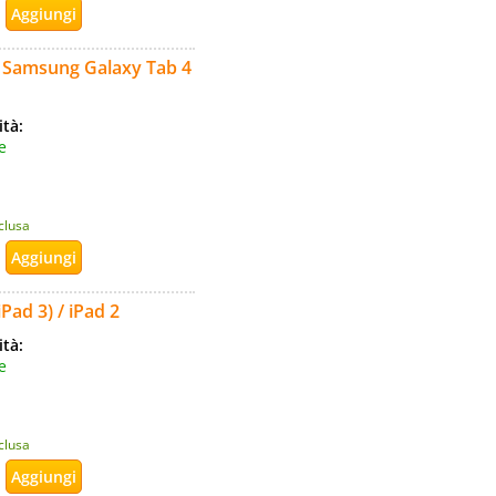
r Samsung Galaxy Tab 4
ità:
e
nclusa
Pad 3) / iPad 2
ità:
e
nclusa