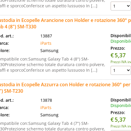
30Protezione schermo totale duratura contro polvere,
affi e sporcoConferisce un aspetto lussuoso In [...]
stodia in Ecopelle Arancione con Holder e rotazione 360°
b 4 (8") SM-T330
Disponibil
d. art.:
13887
Disponibil
rca:
iParts
Prezzo:
lore:
Samsung
€
5,37
mpatibile con:Samsung Galaxy Tab 4 (8") SM-
Prezzi IVA i
30Protezione schermo totale duratura contro polvere,
affi e sporcoConferisce un aspetto lussuoso In [...]
stodia in Ecopelle Azzurra con Holder e rotazione 360° pe
") SM-T230
Disponibil
d. art.:
13878
Disponibil
rca:
iParts
Prezzo:
lore:
Samsung
€
5,37
mpatibile con:Samsung Galaxy Tab 4 (7") SM-
Prezzi IVA i
30Protezione schermo totale duratura contro polvere,