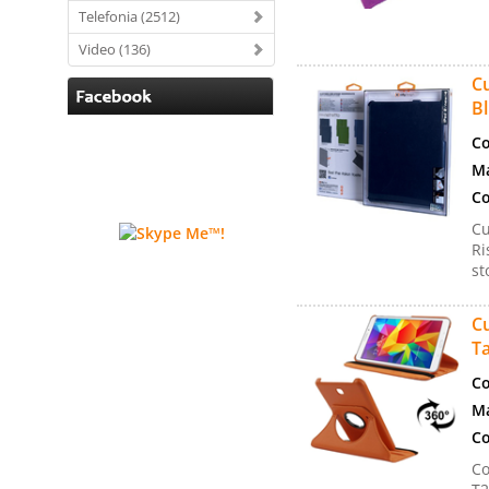
Telefonia (2512)
Video (136)
Cu
B
Co
Ma
Co
Cu
Ri
st
Cu
Ta
Co
Ma
Co
Co