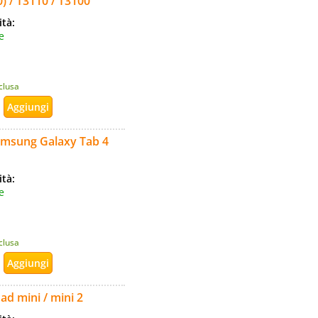
) / T3110 / T3100
ità:
e
nclusa
Samsung Galaxy Tab 4
ità:
e
nclusa
ad mini / mini 2