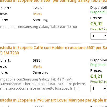
stodia in Ecopelle Blu a 360° per Samsung Galaxy Tab 3 (8.0
Disponibil
d. art.:
12692
Disponibil
rca:
iParts
Prezzo:
lore:
Samsung
€
5,92
mpatibile con:Samsung Galaxy Tab 3 8,0" T3100
Prezzi IVA i
stodia in Ecopelle Caffè con Holder e rotazione 360° per 
") SM-T230
Disponibil
d. art.:
5883
Disponibil
rca:
iParts
Prezzo:
lore:
Samsung
€
4,21
mpatibile con:Samsung Galaxy Tab 4 (7") SM-
Prezzi IVA i
30Protezione schermo totale duratura contro polvere,
affi e sporcoConferisce un aspetto lussuoso In [...]
stodia in Ecopelle e PVC Smart Cover Marrone per Apple iP