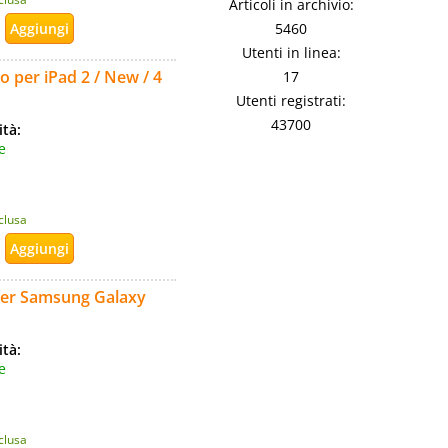
Articoli in archivio:
5460
Utenti in linea:
o per iPad 2 / New / 4
17
Utenti registrati:
43700
ità:
e
nclusa
 per Samsung Galaxy
ità:
e
nclusa