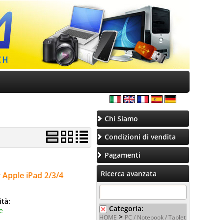
Chi Siamo
Condizioni di vendita
Pagamenti
Ricerca avanzata
 Apple iPad 2/3/4
ità:
Categoria:
e
>
HOME
PC / Notebook / Tablet