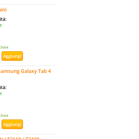
ini
ità:
e
nclusa
 Samsung Galaxy Tab 4
ità:
e
nclusa