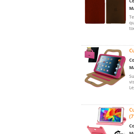
Co
Ma
Te
qu
to
Cu
Co
Ma
Su
vi
Le
Cu
(7
Co
Ma