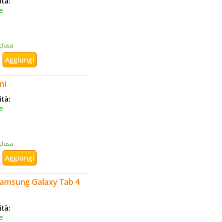
ità:
e
nclusa
ni
ità:
e
nclusa
 Samsung Galaxy Tab 4
ità:
e