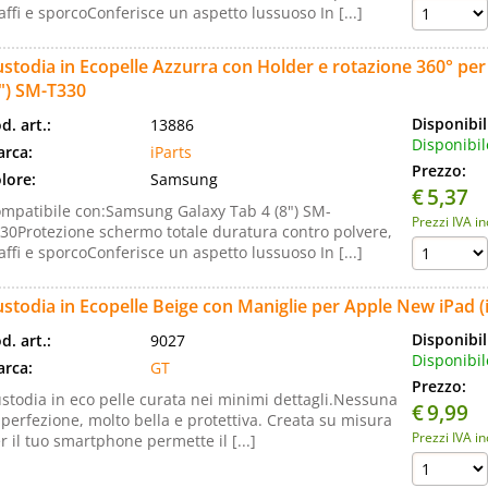
affi e sporcoConferisce un aspetto lussuoso In [...]
stodia in Ecopelle Azzurra con Holder e rotazione 360° pe
") SM-T330
Disponibil
d. art.:
13886
Disponibil
rca:
iParts
Prezzo:
lore:
Samsung
€
5,37
mpatibile con:Samsung Galaxy Tab 4 (8") SM-
Prezzi IVA i
30Protezione schermo totale duratura contro polvere,
affi e sporcoConferisce un aspetto lussuoso In [...]
stodia in Ecopelle Beige con Maniglie per Apple New iPad (i
Disponibil
d. art.:
9027
Disponibil
rca:
GT
Prezzo:
stodia in eco pelle curata nei minimi dettagli.Nessuna
€
9,99
perfezione, molto bella e protettiva. Creata su misura
Prezzi IVA i
r il tuo smartphone permette il [...]