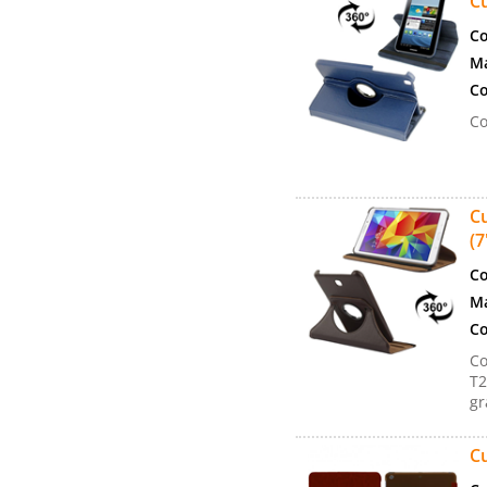
Cu
Co
Ma
Co
Co
Cu
(7
Co
Ma
Co
Co
T2
gr
Cu