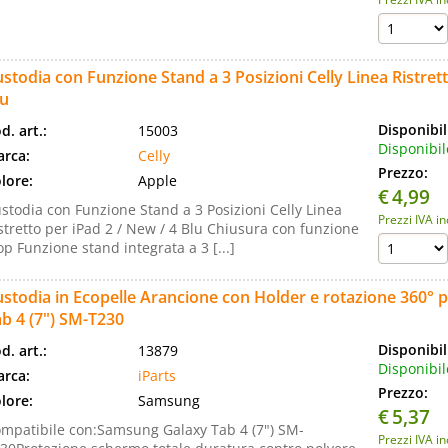
stodia con Funzione Stand a 3 Posizioni Celly Linea Ristrett
lu
Disponibil
d. art.:
15003
Disponibil
rca:
Celly
Prezzo:
lore:
Apple
€
4,99
stodia con Funzione Stand a 3 Posizioni Celly Linea
Prezzi IVA i
stretto per iPad 2 / New / 4 Blu Chiusura con funzione
op Funzione stand integrata a 3 [...]
stodia in Ecopelle Arancione con Holder e rotazione 360°
b 4 (7") SM-T230
Disponibil
d. art.:
13879
Disponibil
rca:
iParts
Prezzo:
lore:
Samsung
€
5,37
mpatibile con:Samsung Galaxy Tab 4 (7") SM-
Prezzi IVA i