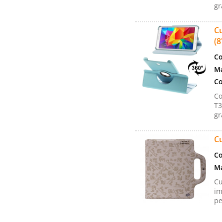
gr
Cu
(8
Co
Ma
Co
Co
T3
gr
Cu
Co
Ma
Cu
im
pe