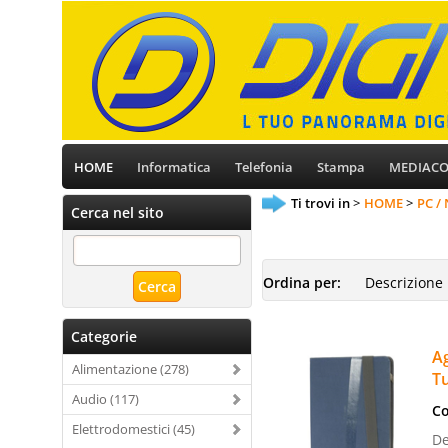
HOME
Informatica
Telefonia
Stampa
MEDIAC
Ti trovi in
HOME
PC /
Cerca nel sito
Ordina per:
Categorie
Ag
Alimentazione (278)
T
Audio (117)
Co
Elettrodomestici (45)
De