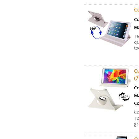
Cu
Co
Ma
Te
qu
to
Cu
(7
Co
Ma
Co
Co
T2
gr