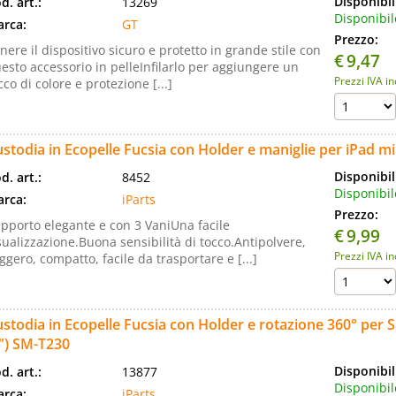
Disponibil
d. art.:
13269
Disponibil
rca:
GT
Prezzo:
nere il dispositivo sicuro e protetto in grande stile con
€
9,47
esto accessorio in pelleInfilarlo per aggiungere un
Prezzi IVA i
cco di colore e protezione [...]
stodia in Ecopelle Fucsia con Holder e maniglie per iPad mi
Disponibil
d. art.:
8452
Disponibil
rca:
iParts
Prezzo:
pporto elegante e con 3 VaniUna facile
€
9,99
sualizzazione.Buona sensibilità di tocco.Antipolvere,
Prezzi IVA i
ggero, compatto, facile da trasportare e [...]
stodia in Ecopelle Fucsia con Holder e rotazione 360° per
") SM-T230
Disponibil
d. art.:
13877
Disponibil
rca:
iParts