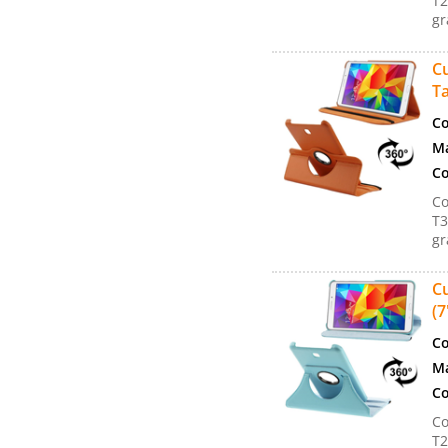
T2
gr
Cu
Ta
Co
Ma
Co
Co
T3
gr
Cu
(7
Co
Ma
Co
Co
T2