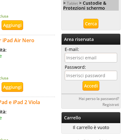
>
> Custodie &
Tablet
Protezioni schermo
nclusa
Area riservata
r iPad Air Nero
E-mail:
ità:
e
Password:
nclusa
Hai perso la password?
ad e iPad 2 Viola
Registrati
ità:
e
Carrello
Il carrello è vuoto
nclusa