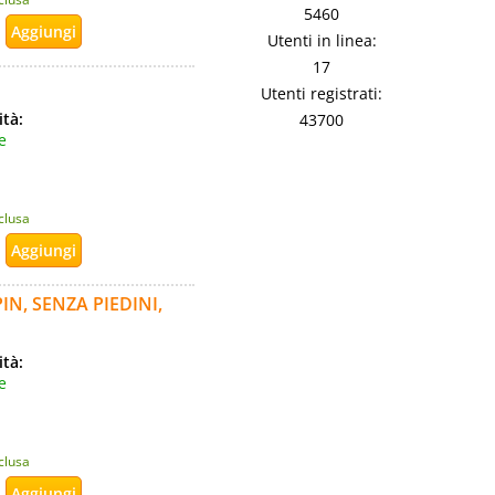
5460
Utenti in linea:
17
Utenti registrati:
ità:
43700
e
nclusa
IN, SENZA PIEDINI,
ità:
e
nclusa