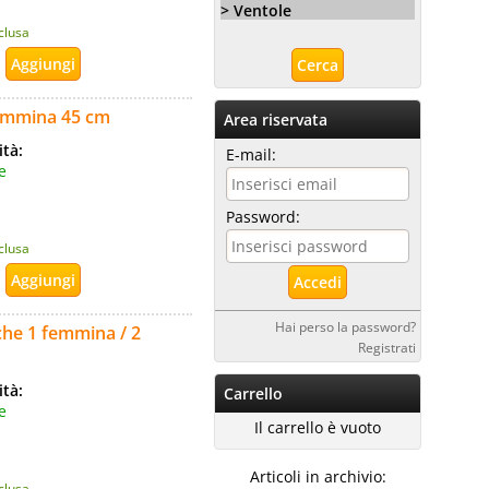
> Ventole
nclusa
femmina 45 cm
Area riservata
ità:
E-mail:
e
Password:
nclusa
Hai perso la password?
che 1 femmina / 2
Registrati
ità:
Carrello
e
Il carrello è vuoto
Articoli in archivio:
nclusa