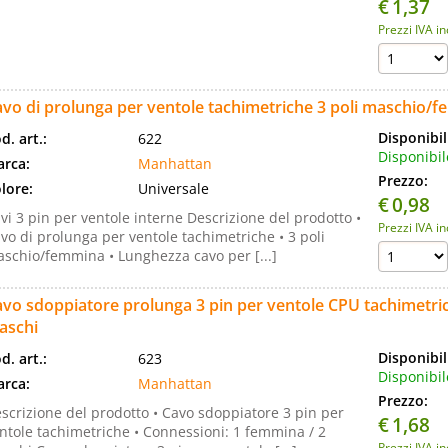
€
1,37
Prezzi IVA i
vo di prolunga per ventole tachimetriche 3 poli maschio/
Disponibil
d. art.:
622
Disponibil
rca:
Manhattan
Prezzo:
lore:
Universale
€
0,98
vi 3 pin per ventole interne Descrizione del prodotto •
Prezzi IVA i
vo di prolunga per ventole tachimetriche • 3 poli
schio/femmina • Lunghezza cavo per [...]
vo sdoppiatore prolunga 3 pin per ventole CPU tachimetri
aschi
Disponibil
d. art.:
623
Disponibil
rca:
Manhattan
Prezzo:
scrizione del prodotto • Cavo sdoppiatore 3 pin per
€
1,68
ntole tachimetriche • Connessioni: 1 femmina / 2
Prezzi IVA i