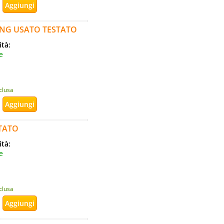
ING USATO TESTATO
ità:
e
nclusa
TATO
ità:
e
nclusa