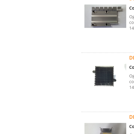
Co
Og
co
14
D
Co
Og
co
14
D
Co