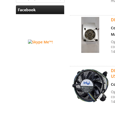
ma
D
Co
Ma
Og
co
14
D
U
Co
Og
co
14