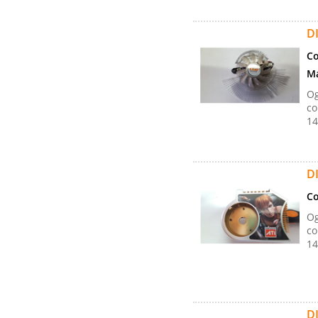
D
Co
Ma
Og
co
14
D
Co
Og
co
14
D