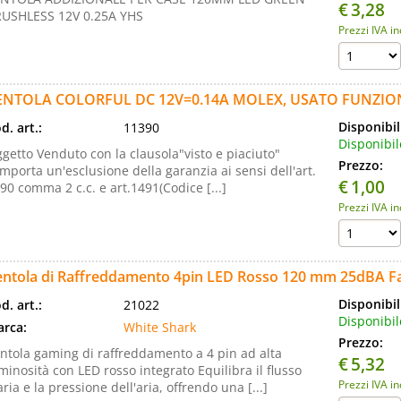
€
3,28
USHLESS 12V 0.25A YHS
Prezzi IVA i
ENTOLA COLORFUL DC 12V=0.14A MOLEX, USATO FUNZI
Disponibil
d. art.:
11390
Disponibil
getto Venduto con la clausola"visto e piaciuto"
Prezzo:
mporta un'esclusione della garanzia ai sensi dell'art.
€
1,00
90 comma 2 c.c. e art.1491(Codice [...]
Prezzi IVA i
entola di Raffreddamento 4pin LED Rosso 120 mm 25dBA F
Disponibil
d. art.:
21022
Disponibil
rca:
White Shark
Prezzo:
ntola gaming di raffreddamento a 4 pin ad alta
€
5,32
minosità con LED rosso integrato Equilibra il flusso
Prezzi IVA i
aria e la pressione dell'aria, offrendo una [...]