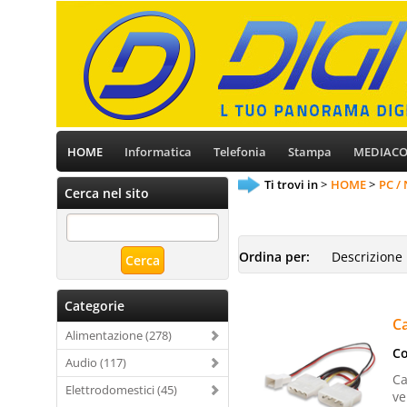
HOME
Informatica
Telefonia
Stampa
MEDIAC
Ti trovi in
HOME
PC /
Cerca nel sito
Ordina per:
Categorie
Ca
Alimentazione (278)
Co
Audio (117)
Ca
Elettrodomestici (45)
ve