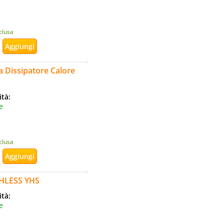
nclusa
a Dissipatore Calore
ità:
e
nclusa
HLESS YHS
ità:
e