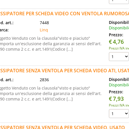
ISSIPATORE PER SCHEDA VIDEO CON VENTOLA RUMOROSA
Disponibil
d. art.:
7448
Disponibil
rca:
Linq
Prezzo:
getto Venduto con la clausola"visto e piaciuto"
€
4,76
mporta un'esclusione della garanzia ai sensi dell'art.
Prezzi IVA i
90 comma 2 c.c. e art.1491(Codice [...]
ISSIPATORE SENZA VENTOLA PER SCHEDA VIDEO ATI, USA
Disponibil
d. art.:
2836
Disponibil
getto Venduto con la clausola"visto e piaciuto"
Prezzo:
mporta un'esclusione della garanzia ai sensi dell'art.
€
7,93
90 comma 2 c.c. e art.1491(Codice [...]
Prezzi IVA i
ISSIPATORE SENZA VENTOLA PER SCHEDA VIDEO, USATO