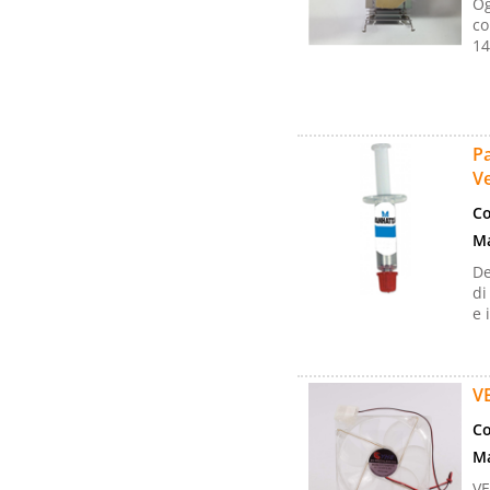
Og
co
14
Pa
V
Co
Ma
De
di
e 
V
Co
Ma
V