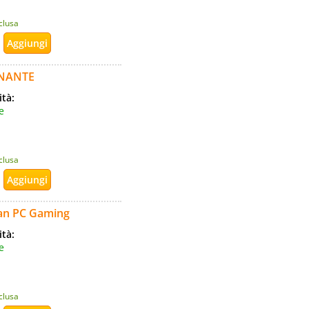
nclusa
ONANTE
ità:
e
nclusa
an PC Gaming
ità:
e
nclusa