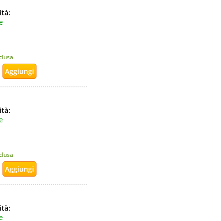
ità:
e
nclusa
ità:
e
nclusa
ità:
e