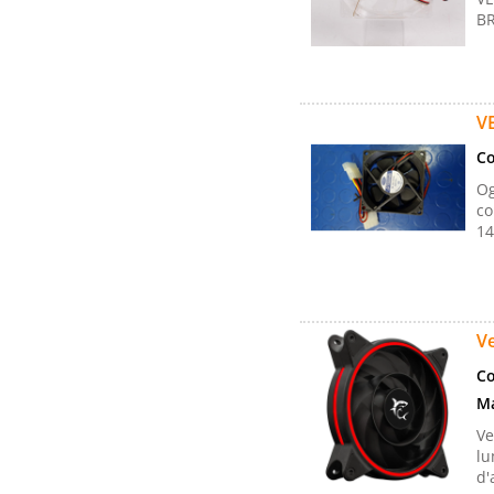
BR
V
Co
Og
co
14
V
Co
Ma
Ve
lu
d'