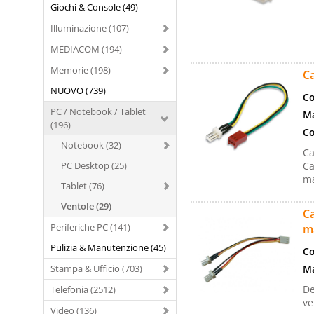
Giochi & Console (49)
Illuminazione (107)
MEDIACOM (194)
Memorie (198)
Ca
NUOVO (739)
Co
PC / Notebook / Tablet
Ma
(196)
Co
Notebook (32)
Ca
PC Desktop (25)
Ca
ma
Tablet (76)
Ventole (29)
Ca
Periferiche PC (141)
m
Pulizia & Manutenzione (45)
Co
Stampa & Ufficio (703)
Ma
De
Telefonia (2512)
ve
Video (136)