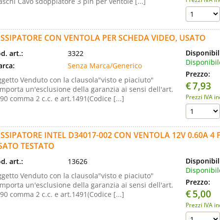
schi Cavo sdoppiatore 3 pin per ventole [...]
ISSIPATORE CON VENTOLA PER SCHEDA VIDEO, USATO
Disponibil
d. art.:
3322
Disponibil
rca:
Senza Marca/Generico
Prezzo:
getto Venduto con la clausola"visto e piaciuto"
€
7,93
mporta un'esclusione della garanzia ai sensi dell'art.
Prezzi IVA i
90 comma 2 c.c. e art.1491(Codice [...]
ISSIPATORE INTEL D34017-002 CON VENTOLA 12V 0.60A 4 P
SATO TESTATO
Disponibil
d. art.:
13626
Disponibil
getto Venduto con la clausola"visto e piaciuto"
Prezzo:
mporta un'esclusione della garanzia ai sensi dell'art.
€
5,00
90 comma 2 c.c. e art.1491(Codice [...]
Prezzi IVA i