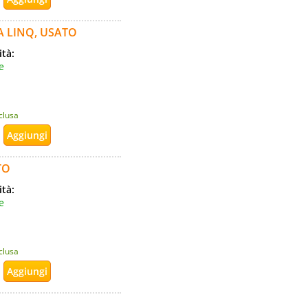
 LINQ, USATO
ità:
e
nclusa
TO
ità:
e
nclusa