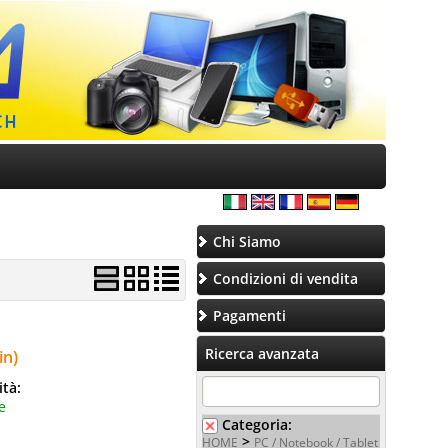
Chi Siamo
Condizioni di vendita
Pagamenti
Ricerca avanzata
in)
ità:
e
Categoria:
>
HOME
PC / Notebook / Tablet