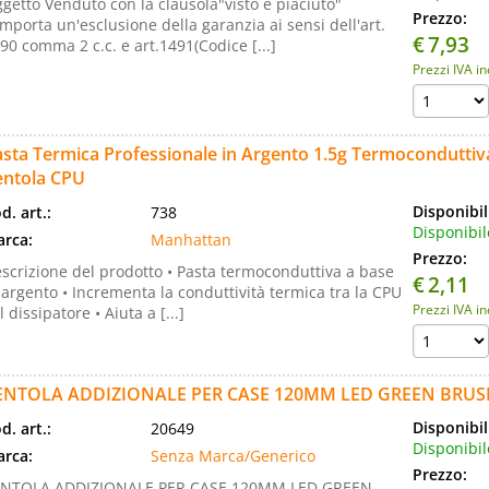
getto Venduto con la clausola"visto e piaciuto"
Prezzo:
mporta un'esclusione della garanzia ai sensi dell'art.
€
7,93
90 comma 2 c.c. e art.1491(Codice [...]
Prezzi IVA i
sta Termica Professionale in Argento 1.5g Termoconduttiv
entola CPU
Disponibil
d. art.:
738
Disponibil
rca:
Manhattan
Prezzo:
scrizione del prodotto • Pasta termoconduttiva a base
€
2,11
 argento • Incrementa la conduttività termica tra la CPU
Prezzi IVA i
il dissipatore • Aiuta a [...]
ENTOLA ADDIZIONALE PER CASE 120MM LED GREEN BRUS
Disponibil
d. art.:
20649
Disponibil
rca:
Senza Marca/Generico
Prezzo:
ENTOLA ADDIZIONALE PER CASE 120MM LED GREEN