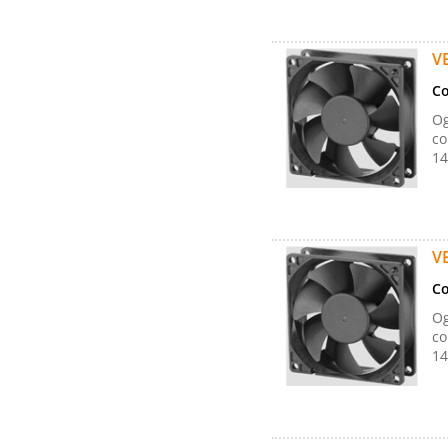
V
Co
Og
co
14
V
Co
Og
co
14