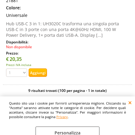
21881
Colore:
Universale
Hub USB-C 3 in 1: UH3020C trasforma una singola porta
USB-C in 3 porte con una porta 4K@60Hz HDMI, 100 W
Power Delivery, 1× porta dati USB-A. Display [...]
Disponibilità:
Non disponibile
Prezzo:
€
20,35
Prezzi IVA inclusa
9 risultati trovati (100 per pagina - 1 in totale)
Questo sito usa i cookie per fornirti un'esperienza migliore. Cliccando su
Digitalrama Srl - Via del Centenario, 141/143 - 84084 - Lancusi di Fisciano (SA)
"Accetta" saranno attivate tutte le categorie di cookie. Per decidere quali
- P.IVA 05130560658 - digitalramasrl@pec.it G4AI1U8
accettare, cliccare invece su "Personalizza". Per maggiori informazioni è
possibile consultare la pagina
Privacy
.
Personalizza