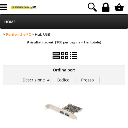
HOME
Periferiche PC
Hub USB
>
> Hub USB
Informatica
Categoria:
HOME
Periferiche PC
9 risultati trovati (100 per pagina - 1 in totale)
Telefonia
Stampa
Ordina per:
MEDIACOM
Elettrodomestici
Alimentazione
Illuminazione