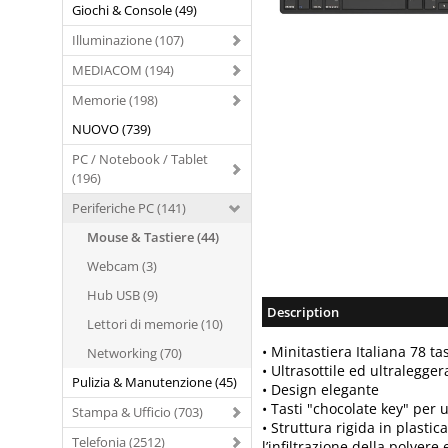
Giochi & Console (49)
Illuminazione (107)
MEDIACOM (194)
Memorie (198)
NUOVO (739)
PC / Notebook / Tablet
(196)
Periferiche PC (141)
Mouse & Tastiere (44)
Webcam (3)
Hub USB (9)
Description
Lettori di memorie (10)
• Minitastiera Italiana 78 tas
Networking (70)
• Ultrasottile ed ultralegger
Pulizia & Manutenzione (45)
• Design elegante
• Tasti "chocolate key" per 
Stampa & Ufficio (703)
• Struttura rigida in plasti
Telefonia (2512)
l’infiltrazione della polvere 