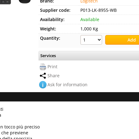
Brand:
Logitech
Supplier code:
P013-LK-8955-WB
Availability:
Available
Weight:
1,000 Kg
Quantity:
Services
Print
Share
Ask for information
ti
a
un tocco più preciso
ca che previene
e della sporcizia