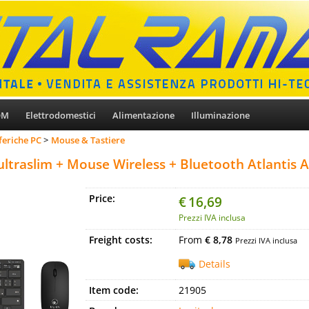
OM
Elettrodomestici
Alimentazione
Illuminazione
feriche PC
Mouse & Tastiere
ultraslim + Mouse Wireless + Bluetooth Atlantis
Price:
€
16,69
Prezzi IVA inclusa
Freight costs:
From
€ 8,78
Prezzi IVA inclusa
Details
Item code:
21905