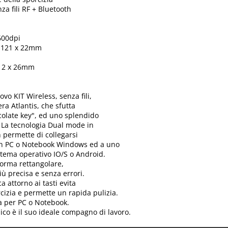
za fili RF + Bluetooth
1600dpi
x 121 x 22mm
112 x 26mm
o KIT Wireless, senza fili,
ra Atlantis, che sfutta
ocolate key", ed uno splendido
. La tecnologia Dual mode in
 permette di collegarsi
 PC o Notebook Windows ed a uno
tema operativo IO/S o Android.
i forma rettangolare,
ù precisa e senza errori.
ca attorno ai tasti evita
rcizia e permette un rapida pulizia.
ta per PC o Notebook.
ico è il suo ideale compagno di lavoro.