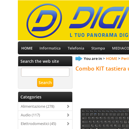
HOME
Informatica
Telefonia
Stampa
MEDIAC
You are in
HOME
Peri
Search the web site
Combo KIT tastiera 
Categories
Alimentazione (278)
Audio (117)
Elettrodomestici (45)