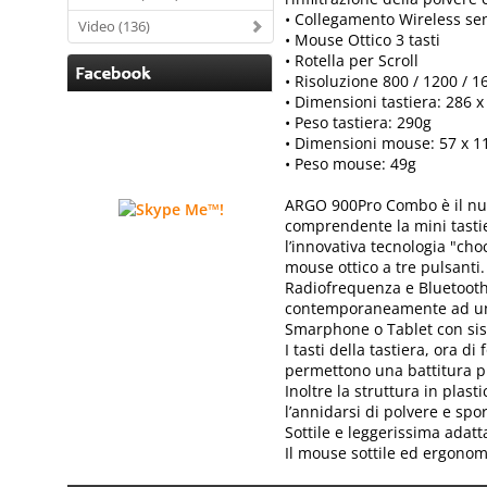
• Collegamento Wireless sen
Video (136)
• Mouse Ottico 3 tasti
• Rotella per Scroll
• Risoluzione 800 / 1200 / 
• Dimensioni tastiera: 286 
• Peso tastiera: 290g
• Dimensioni mouse: 57 x 
• Peso mouse: 49g
ARGO 900Pro Combo è il nuov
comprendente la mini tastie
l’innovativa tecnologia "ch
mouse ottico a tre pulsanti
Radiofrequenza e Bluetooth
contemporaneamente ad un
Smarphone o Tablet con sis
I tasti della tastiera, ora d
permettono una battitura pi
Inoltre la struttura in plasti
l’annidarsi di polvere e spo
Sottile e leggerissima adat
Il mouse sottile ed ergonom