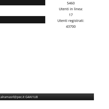
5460
Utenti in linea:
17
Utenti registrati:
43700
gitalramasrl@pec.it G4AI1U8