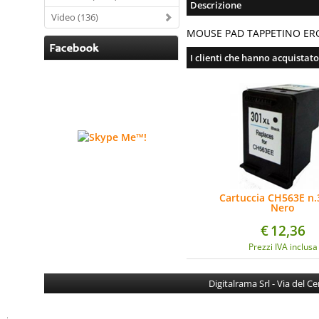
Descrizione
Video (136)
MOUSE PAD TAPPETINO ER
I clienti che hanno acquistat
Cartuccia CH563E n
Nero
Compatibile/Rigen
HP OfficeJet
€
12,36
2620/2624/2622/4
Prezzi IVA inclusa
Digitalrama Srl - Via del 