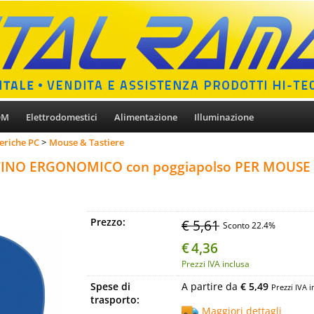
OM
Elettrodomestici
Alimentazione
Illuminazione
eriche PC
Mouse & Tastiere
INO ERGONOMICO con poggiapolso PER MOUSE
Prezzo:
€ 5,61
Sconto 22.4%
€
4,36
Prezzi IVA inclusa
Spese di
A partire da
€ 5,49
Prezzi IVA i
trasporto:
Maggiori dettagli