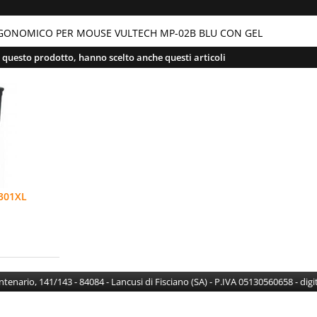
GONOMICO PER MOUSE VULTECH MP-02B BLU CON GEL
o questo prodotto, hanno scelto anche questi articoli
.301XL
erata
630
Centenario, 141/143 - 84084 - Lancusi di Fisciano (SA) - P.IVA 05130560658 - di