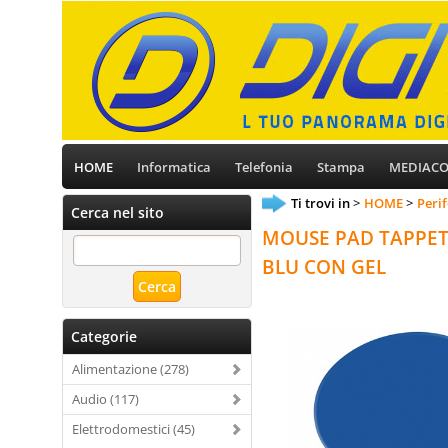
HOME
Informatica
Telefonia
Stampa
MEDIAC
Ti trovi in
HOME
Perif
Cerca nel sito
MOUSE PAD TAPPET
BLU CON GEL
Categorie
Alimentazione (278)
Audio (117)
Elettrodomestici (45)