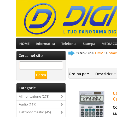
HOME
Informatica
Telefonia
Stampa
MEDIAC
Ti trovi in
HOME
Stam
Cerca nel sito
Ordina per:
Categorie
Ca
Alimentazione (278)
Ca
Audio (117)
Co
Elettrodomestici (45)
Ma