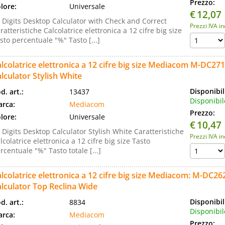
Prezzo:
lore:
Universale
€
12,07
 Digits Desktop Calculator with Check and Correct
Prezzi IVA i
ratteristiche Calcolatrice elettronica a 12 cifre big size
sto percentuale "%" Tasto [...]
lcolatrice elettronica a 12 cifre big size Mediacom M-DC27
lculator Stylish White
Disponibil
d. art.:
13437
Disponibil
rca:
Mediacom
Prezzo:
lore:
Universale
€
10,47
 Digits Desktop Calculator Stylish White Caratteristiche
Prezzi IVA i
lcolatrice elettronica a 12 cifre big size Tasto
rcentuale "%" Tasto totale [...]
lcolatrice elettronica a 12 cifre big size Mediacom: M-DC26
lculator Top Reclina Wide
Disponibil
d. art.:
8834
Disponibil
rca:
Mediacom
Prezzo: