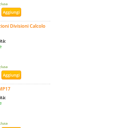
nclusa
ioni Divisioni Calcolo
ità:
e
nclusa
FMP17
ità:
e
nclusa