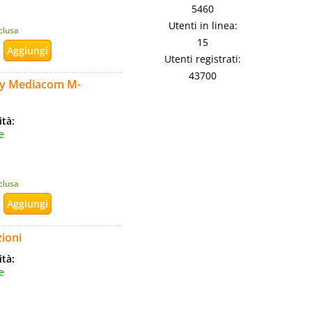
5460
Utenti in linea:
nclusa
15
Utenti registrati:
43700
Grey Mediacom M-
ità:
e
nclusa
zioni
ità:
e