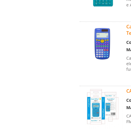
e 
Ca
T
Co
Ma
Ca
el
fu
C
Co
Ma
CA
F