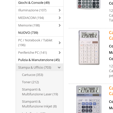
Giochi & Console (49)
Co
Illuminazione (107)
12
Ca
MEDIACOM (194)
Ta
Memorie (198)
Ca
NUOVO (739)
Ca
PC / Notebook / Tablet
(196)
Co
Ma
Periferiche PC (141)
Co
Pulizia & Manutenzione (45)
12
Stampa & Ufficio (703)
Ca
Cartucce (353)
pe
Toner (212)
Ca
Stampanti &
Ca
Multifunzione Laser (19)
Stampanti &
Co
Multifunzione Inkjet (8)
Ma