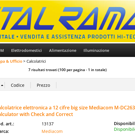
OM
Elettrodomestici
Alimentazione
Illuminazione
pa & Ufficio
Calcolatrici
7 risultati trovati (100 per pagina - 1 in totale)
lcolatrice elettronica a 12 cifre big size Mediacom M-DC26
lculator with Check and Correct
Disponibil
d. art.:
13137
Disponibil
rca:
Mediacom