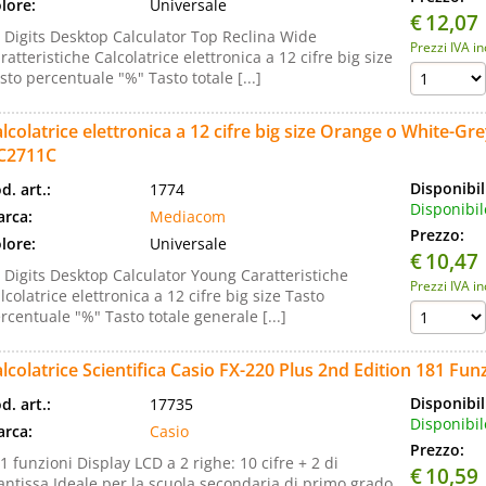
lore:
Universale
€
12,07
 Digits Desktop Calculator Top Reclina Wide
Prezzi IVA i
ratteristiche Calcolatrice elettronica a 12 cifre big size
sto percentuale "%" Tasto totale [...]
lcolatrice elettronica a 12 cifre big size Orange o White-
C2711C
Disponibil
d. art.:
1774
Disponibil
rca:
Mediacom
Prezzo:
lore:
Universale
€
10,47
 Digits Desktop Calculator Young Caratteristiche
Prezzi IVA i
lcolatrice elettronica a 12 cifre big size Tasto
rcentuale "%" Tasto totale generale [...]
lcolatrice Scientifica Casio FX-220 Plus 2nd Edition 181 Fun
Disponibil
d. art.:
17735
Disponibil
rca:
Casio
Prezzo:
1 funzioni Display LCD a 2 righe: 10 cifre + 2 di
€
10,59
ntissa Ideale per la scuola secondaria di primo grado