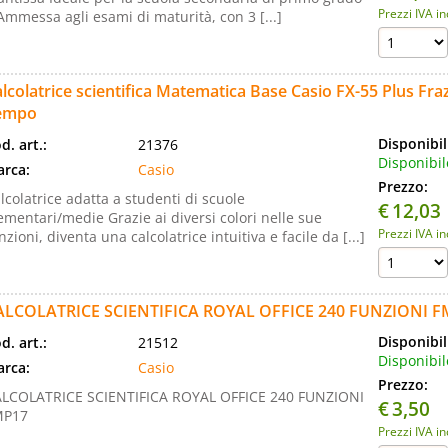
Prezzi IVA i
Ammessa agli esami di maturità, con 3 [...]
lcolatrice scientifica Matematica Base Casio FX-55 Plus Fraz
empo
Disponibil
d. art.:
21376
Disponibil
rca:
Casio
Prezzo:
lcolatrice adatta a studenti di scuole
€
12,03
ementari/medie Grazie ai diversi colori nelle sue
Prezzi IVA i
nzioni, diventa una calcolatrice intuitiva e facile da [...]
ALCOLATRICE SCIENTIFICA ROYAL OFFICE 240 FUNZIONI 
Disponibil
d. art.:
21512
Disponibil
rca:
Casio
Prezzo:
LCOLATRICE SCIENTIFICA ROYAL OFFICE 240 FUNZIONI
€
3,50
MP17
Prezzi IVA i