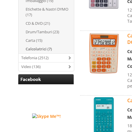
Imballaggio (19)
Co
Etichette & Nastri DYMO
12
(17)
Ca
Ta
CD & DVD (21)
Drum/Tamburi (23)
Ca
Carta (15)
D
Calcolatrici (7)
Co
Telefonia (2512)
Ma
Co
Video (136)
12
Ca
pe
Ca
Co
Ma
18
ma