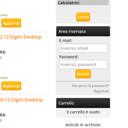
Calcolatrici
nclusa
Area riservata
12 12 Digits Desktop
E-mail:
ità:
Password:
e
nclusa
Hai perso la password?
Registrati
26 12 Digits Desktop
Carrello
Il carrello è vuoto
ità:
e
Articoli in archivio: