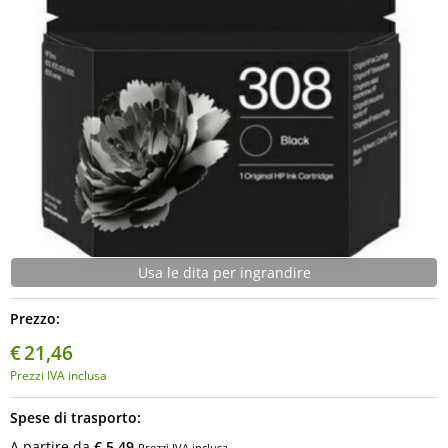
Usa le dita per ingrandire
Prezzo:
€
21,46
Prezzi IVA inclusa
Spese di trasporto:
A partire da
€ 5,49
Prezzi IVA inclusa