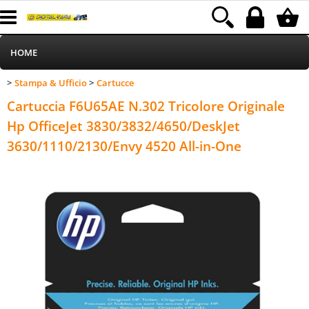
HOME
Stampa & Ufficio
Cartucce
>
>
Informatica
Categoria:
HOME
Stampa & Ufficio
Cartucce
Cartuccia F6U65AE N.302 Tricolore Originale
Telefonia
Hp OfficeJet 3830/3832/4650/DeskJet
3630/1110/2130/Envy 4520 All-in-One
Stampa
MEDIACOM
Elettrodomestici
Alimentazione
Illuminazione