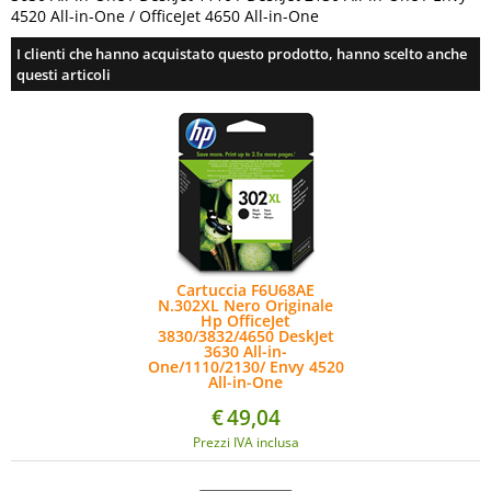
4520 All-in-One / OfficeJet 4650 All-in-One
I clienti che hanno acquistato questo prodotto, hanno scelto anche
questi articoli
Cartuccia F6U68AE
N.302XL Nero Originale
Hp OfficeJet
3830/3832/4650 DeskJet
3630 All-in-
One/1110/2130/ Envy 4520
All-in-One
€
49,04
Prezzi IVA inclusa