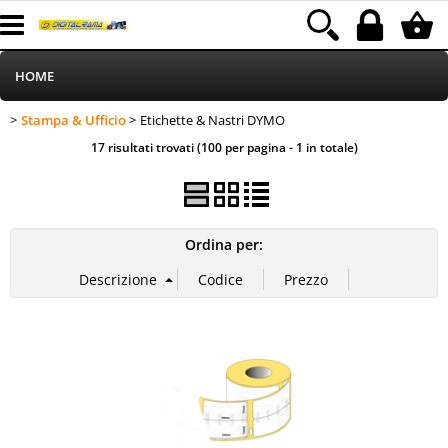
HOME
Stampa & Ufficio
Etichette & Nastri DYMO
>
> Etichette & Nastri DYMO
Informatica
Categoria:
HOME
Stampa & Ufficio
17 risultati trovati (100 per pagina - 1 in totale)
Telefonia
Stampa
Ordina per:
MEDIACOM
Elettrodomestici
Alimentazione
Illuminazione