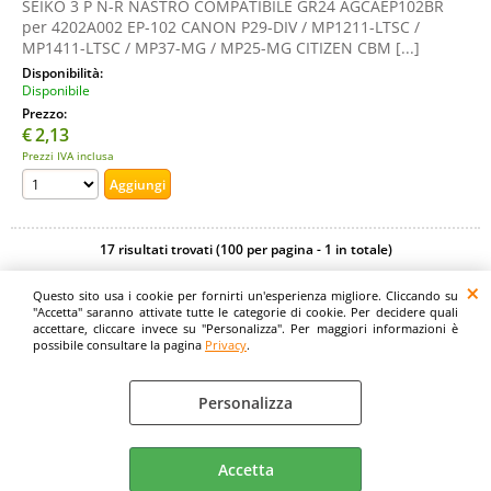
SEIKO 3 P N-R NASTRO COMPATIBILE GR24 AGCAEP102BR
per 4202A002 EP-102 CANON P29-DIV / MP1211-LTSC /
MP1411-LTSC / MP37-MG / MP25-MG CITIZEN CBM [...]
Disponibilità:
Disponibile
Prezzo:
€
2,13
Prezzi IVA inclusa
17 risultati trovati (100 per pagina - 1 in totale)
Questo sito usa i cookie per fornirti un'esperienza migliore. Cliccando su
Digitalrama Srl - Via del Centenario, 141/143 - 84084 - Lancusi di Fisciano (SA)
"Accetta" saranno attivate tutte le categorie di cookie. Per decidere quali
- P.IVA 05130560658 - digitalramasrl@pec.it G4AI1U8
accettare, cliccare invece su "Personalizza". Per maggiori informazioni è
possibile consultare la pagina
Privacy
.
Personalizza
Privacy
Preferenze cookie
Accetta