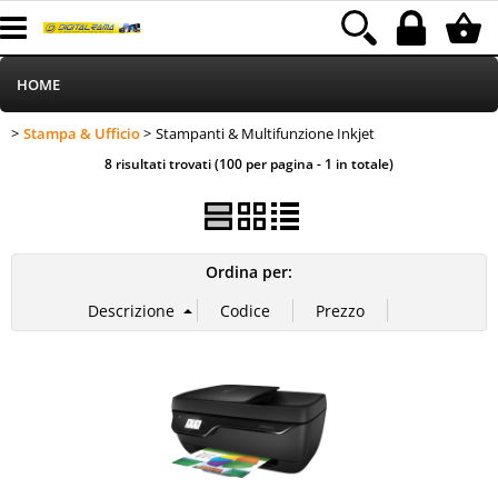
HOME
Stampa & Ufficio
Stampanti & Multifunzione Inkjet
Informatica
Categoria:
>
> Stampanti & Multifunzione Inkjet
HOME
Stampa & Ufficio
8 risultati trovati (100 per pagina - 1 in totale)
Telefonia
Stampa
Ordina per:
MEDIACOM
Elettrodomestici
Alimentazione
Illuminazione