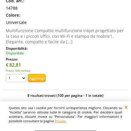
Cod. art.:
14788
Colore:
Universale
Multifunzione Compatto multifunzione inkjet progettato per
la casa e i piccoli uffici, con Wi-Fi e stampa da mobile1.
Elegante, compatto e facile da [...]
Disponibilità:
Disponibile
Prezzo:
€
82,81
Prezzi IVA inclusa
8 risultati trovati (100 per pagina - 1 in totale)
Questo sito usa i cookie per fornirti un'esperienza migliore. Cliccando su
Digitalrama Srl - Via del Centenario, 141/143 - 84084 - Lancusi di Fisciano (SA)
"Accetta" saranno attivate tutte le categorie di cookie. Per decidere quali
- P.IVA 05130560658 - digitalramasrl@pec.it G4AI1U8
accettare, cliccare invece su "Personalizza". Per maggiori informazioni è
possibile consultare la pagina
Privacy
.