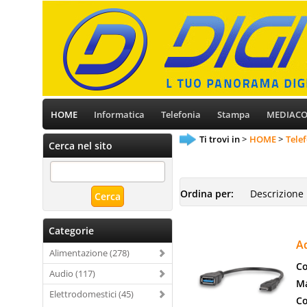
HOME
Informatica
Telefonia
Stampa
MEDIAC
Ti trovi in
HOME
Tele
Cerca nel sito
Ordina per:
Categorie
A
Alimentazione (278)
Co
Audio (117)
Ma
Elettrodomestici (45)
Co