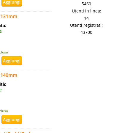
5460
Utenti in linea:
no 131mm
14
Utenti registrati:
ità:
e
43700
nclusa
no 140mm
ità:
e
nclusa