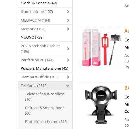
Giochi & Console (49)
Ad
Illuminazione (107)
MEDIACOM (194)
Memorie (198)
As
NUOVO (739)
Co
PC / Notebook / Tablet
Ma
(196)
As
Periferiche PC (141)
Fu
le
Pulizia & Manutenzione (45)
Stampa & Ufficio (703)
Telefonia (2512)
B
Telefoni fissi & cordless
Co
(16)
Ma
Cellulari & Smartphone
Co
(60)
Su
Protezioni schermo (816)
co