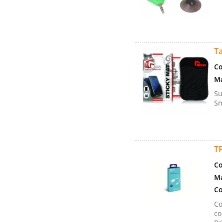
Ta
Co
Ma
Su
Sm
TP
Co
Ma
Co
Co
co