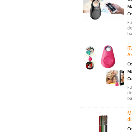
Ma
Co
Fu
do
ba
i
A
Co
Ma
Co
Fu
do
ba
ME
di
Co