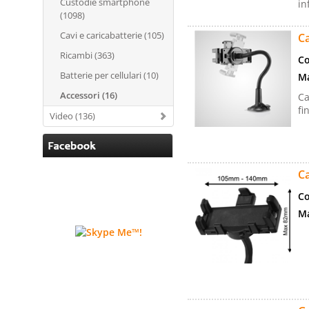
Custodie smartphone
in
(1098)
Cavi e caricabatterie (105)
C
Ricambi (363)
Co
Batterie per cellulari (10)
Ma
Accessori (16)
Ca
fi
Video (136)
C
Co
Ma