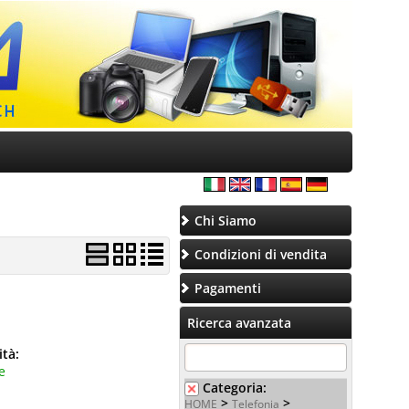
Chi Siamo
Condizioni di vendita
Pagamenti
Ricerca avanzata
ità:
e
Categoria:
>
>
HOME
Telefonia