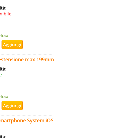
ità:
nibile
nclusa
t estensione max 199mm
ità:
e
nclusa
 Smartphone System iOS
ità: