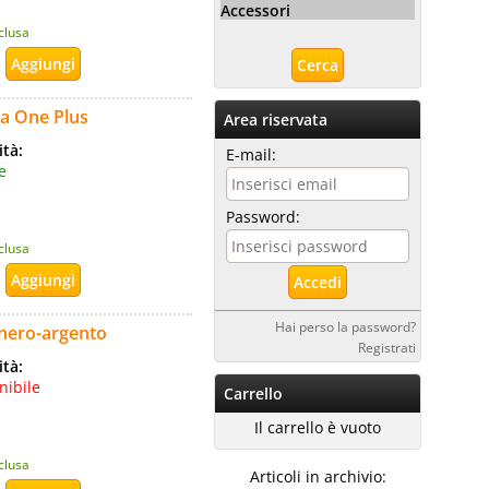
Accessori
nclusa
ia One Plus
Area riservata
ità:
E-mail:
e
Password:
nclusa
Hai perso la password?
nero-argento
Registrati
ità:
nibile
Carrello
Il carrello è vuoto
nclusa
Articoli in archivio: