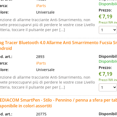
Disponibil
rca:
iParts
Prezzo:
lore:
Universale
€
7,19
nzione di allarme tracciante Anti-Smarrimento, non
Prezzi IVA i
vete preoccuparvi più di perdere le vostre cose Livello
tteria, toccare il pulsante per per [...]
Tag Tracer Bluetooth 4.0 Allarme Anti Smarrimento Fucsia
ndroid
Disponibil
d. art.:
2893
Disponibil
rca:
iParts
Prezzo:
lore:
Universale
€
7,19
nzione di allarme tracciante Anti-Smarrimento, non
Prezzi IVA i
vete preoccuparvi più di perdere le vostre cose Livello
tteria, toccare il pulsante per per [...]
DIACOM SmartPen - Stilo - Pennino / penna a sfera per tabl
sponibile in colori assortiti
Disponibil
d. art.:
20775