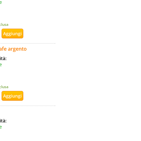
e
nclusa
afe argento
ità:
e
nclusa
ità:
e