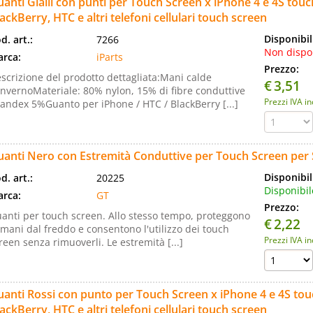
anti Gialli con punti per Touch Screen x iPhone 4 e 4S touch
ackBerry, HTC e altri telefoni cellulari touch screen
Disponibil
d. art.:
7266
Non dispo
rca:
iParts
Prezzo:
scrizione del prodotto dettagliata:Mani calde
€
3,51
invernoMateriale: 80% nylon, 15% di fibre conduttive
Prezzi IVA i
andex 5%Guanto per iPhone / HTC / BlackBerry [...]
uanti Nero con Estremità Conduttive per Touch Screen pe
Disponibil
d. art.:
20225
Disponibil
rca:
GT
Prezzo:
anti per touch screen. Allo stesso tempo, proteggono
€
2,22
 mani dal freddo e consentono l'utilizzo dei touch
Prezzi IVA i
reen senza rimuoverli. Le estremità [...]
anti Rossi con punto per Touch Screen x iPhone 4 e 4S touc
ackBerry, HTC e altri telefoni cellulari touch screen