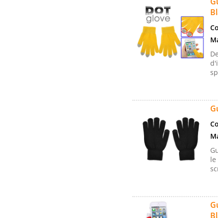
Gu
Bl
Co
Ma
De
d'
sp
G
Co
Ma
Gu
le
sc
Gu
Bl