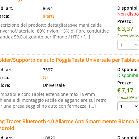
Disponibil
d. art.:
8694
Non dispo
rca:
iParts
Prezzo:
scrizione del prodotto dettagliata:Me mani calde
€
3,37
invernoMateriale: 80% nylon, 15% di fibre conduttive
Prezzi IVA i
andex 5%Dot guanto per iPhone / HTC / [...]
older/Supporto da auto PoggiaTesta Universale per Table
Disponibil
d. art.:
7597
Disponibil
rca:
GT
Prezzo:
lore:
Universale
€
7,17
mpatibile con: Tablet estensione max 199mm
Prezzi IVA i
hienale di montaggio Facile da agganciare sul retro
r una presa seggiolino auto con fermezza, [...]
Tag Tracer Bluetooth 4.0 Allarme Anti Smarrimento Bianco
ndroid
Disponibil
d. art.:
10829