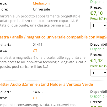
Disponibil
rca:
Mediacom
Prezzo:
lore:
Universale
€
7,10
artPen è un prodotto appositamente progettato e
Prezzi IVA i
udiato per l'utilizzo con touch screen capacitivi. È
tata di due punte, una classica penna a [...]
astra / anello / magnetico universale compatibile con MagS
Disponibil
d. art.:
21411
Disponibil
rca:
GT
Prezzo:
a piastra magnetica è una piccola, utile aggiunta che
€
1,42
 darà accesso all'innovativa tecnologia MagSafe. Grazie
Prezzi IVA i
questo, puoi caricare il tuo [...]
litter Audio 3.5mm e Stand Holder a Ventosa Verde
Disponibil
d. art.:
14075
Disponibil
rca:
GT
Prezzo:
mpatibile con:Samsung, Nokia, LG, Huawei ecc.