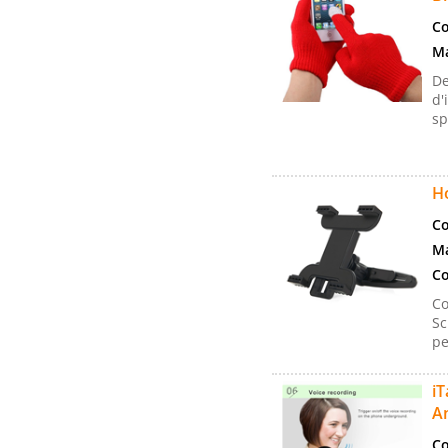
Co
Ma
De
d'
sp
H
Co
Ma
Co
Co
Sc
pe
i
A
Co