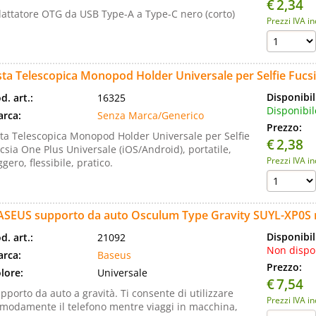
€
2,34
attatore OTG da USB Type-A a Type-C nero (corto)
Prezzi IVA i
ta Telescopica Monopod Holder Universale per Selfie Fucs
Disponibil
d. art.:
16325
Disponibil
rca:
Senza Marca/Generico
Prezzo:
ta Telescopica Monopod Holder Universale per Selfie
€
2,38
csia One Plus Universale (iOS/Android), portatile,
Prezzi IVA i
ggero, flessibile, pratico.
ASEUS supporto da auto Osculum Type Gravity SUYL-XP0S 
Disponibil
d. art.:
21092
Non dispo
rca:
Baseus
Prezzo:
lore:
Universale
€
7,54
pporto da auto a gravità. Ti consente di utilizzare
Prezzi IVA i
modamente il telefono mentre viaggi in macchina,