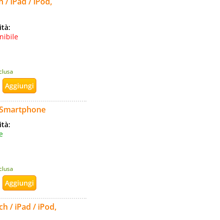
 / iPad / iPod,
ità:
nibile
nclusa
r Smartphone
ità:
e
nclusa
h / iPad / iPod,