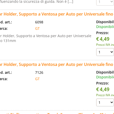
fluenzando la sicurezza di guida. Non è [...]
ar Holder, Supporto a Ventosa per Auto per Universale fi
Disponibil
d. art.:
6098
Disponibil
rca:
GT
Prezzo:
r Holder, Supporto a Ventosa per Auto per Universale
€
4,49
no 131mm
Prezzi IVA i
ar Holder, Supporto a Ventosa per Auto per Universale fi
Disponibil
d. art.:
7126
Disponibil
rca:
GT
Prezzo:
€
4,49
Prezzi IVA i