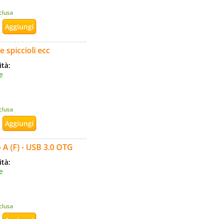
nclusa
 spiccioli ecc
ità:
e
nclusa
 A (F) - USB 3.0 OTG
ità:
e
nclusa