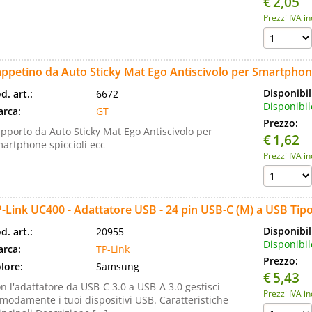
€
2,05
Prezzi IVA i
ppetino da Auto Sticky Mat Ego Antiscivolo per Smartphone
Disponibil
d. art.:
6672
Disponibil
rca:
GT
Prezzo:
pporto da Auto Sticky Mat Ego Antiscivolo per
€
1,62
artphone spiccioli ecc
Prezzi IVA i
-Link UC400 - Adattatore USB - 24 pin USB-C (M) a USB Tipo
Disponibil
d. art.:
20955
Disponibil
rca:
TP-Link
Prezzo:
lore:
Samsung
€
5,43
n l'adattatore da USB-C 3.0 a USB-A 3.0 gestisci
Prezzi IVA i
modamente i tuoi dispositivi USB. Caratteristiche