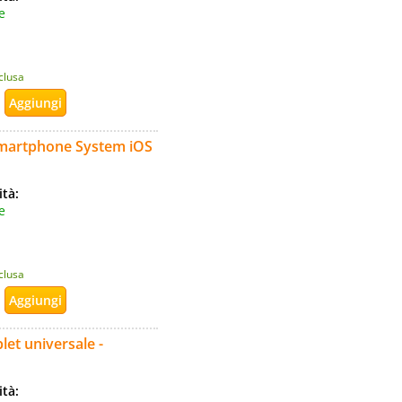
e
nclusa
 Smartphone System iOS
ità:
e
nclusa
et universale -
ità: