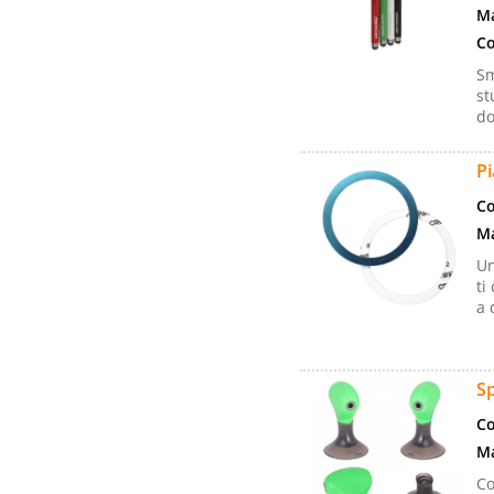
Ma
Co
Sm
st
do
Pi
Co
Ma
Un
ti
a 
Sp
Co
Ma
Co