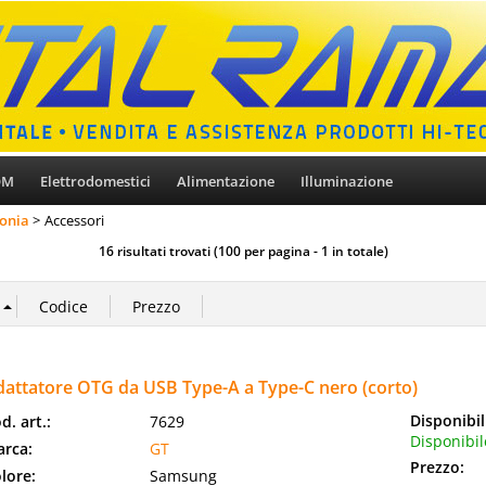
OM
Elettrodomestici
Alimentazione
Illuminazione
fonia
Accessori
16 risultati trovati (100 per pagina - 1 in totale)
dattatore OTG da USB Type-A a Type-C nero (corto)
Disponibil
d. art.:
7629
Disponibil
rca:
GT
Prezzo:
lore:
Samsung