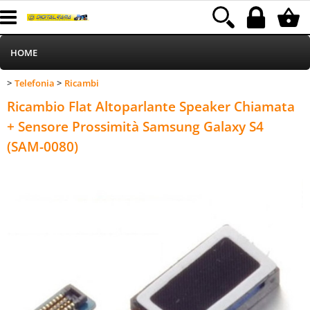
HOME
Telefonia
Ricambi
>
>
Informatica
Categoria:
HOME
Telefonia
Ricambi
Ricambio Flat Altoparlante Speaker Chiamata
Telefonia
+ Sensore Prossimità Samsung Galaxy S4
(SAM-0080)
Stampa
MEDIACOM
Elettrodomestici
Alimentazione
Illuminazione