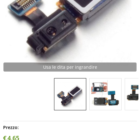
Usa le dita per ingrandire
Prezzo:
€
4,65