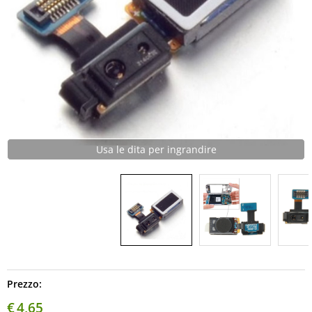
Usa le dita per ingrandire
Prezzo:
€
4,65