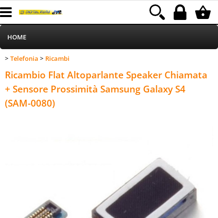
HOME
Telefonia
Ricambi
>
>
Informatica
Categoria:
HOME
Telefonia
Ricambi
Ricambio Flat Altoparlante Speaker Chiamata
Telefonia
+ Sensore Prossimità Samsung Galaxy S4
(SAM-0080)
Stampa
MEDIACOM
Elettrodomestici
Alimentazione
Illuminazione