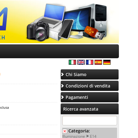
a
Chi Siamo
Condizioni di vendita
Pagamenti
nclusa
Ricerca avanzata
Categoria:
>
Illuminazione
E14