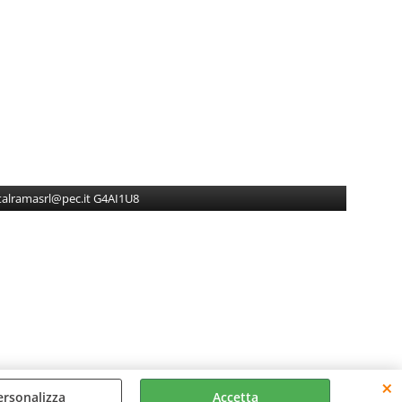
gitalramasrl@pec.it G4AI1U8
ersonalizza
Accetta