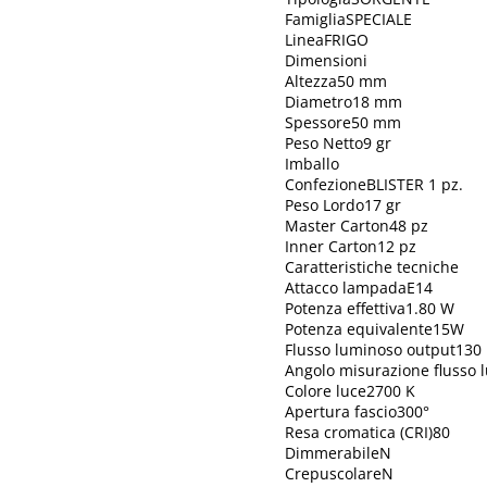
FamigliaSPECIALE
LineaFRIGO
Dimensioni
Altezza50 mm
Diametro18 mm
Spessore50 mm
Peso Netto9 gr
Imballo
ConfezioneBLISTER 1 pz.
Peso Lordo17 gr
Master Carton48 pz
Inner Carton12 pz
Caratteristiche tecniche
Attacco lampadaE14
Potenza effettiva1.80 W
Potenza equivalente15W
Flusso luminoso output130
Angolo misurazione flusso
Colore luce2700 K
Apertura fascio300°
Resa cromatica (CRI)80
DimmerabileN
CrepuscolareN