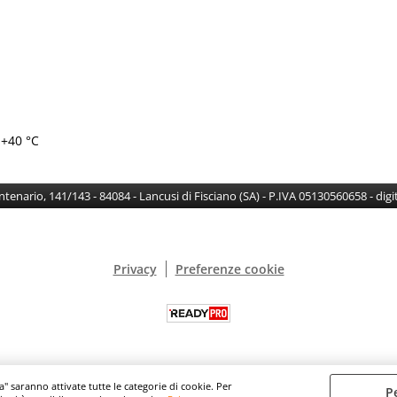
 +40 °C
Centenario, 141/143 - 84084 - Lancusi di Fisciano (SA) - P.IVA 05130560658 - di
Privacy
Preferenze cookie
a" saranno attivate tutte le categorie di cookie. Per
P