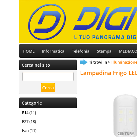
HOME
Informatica
Telefonia
Stampa
MEDIAC
Ti trovi in
Illuminazion
Cerca nel sito
Lampadina Frigo LE
Categorie
E14 (11)
E27 (18)
Fari (11)