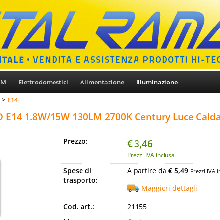
OM
Elettrodomestici
Alimentazione
Illuminazione
e
E14
D E14 1.8W/15W 130LM 2700K Century Luce Cald
Prezzo:
€
3,46
Prezzi IVA inclusa
Spese di
A partire da
€ 5,49
Prezzi IVA i
trasporto:
Maggiori dettagli
Cod. art.:
21155