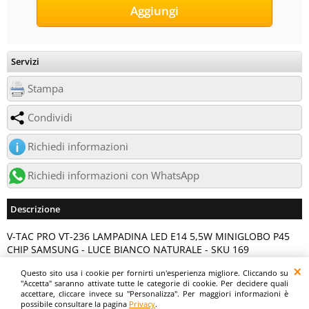
Servizi
Stampa
Condividi
Richiedi informazioni
Richiedi informazioni con WhatsApp
Descrizione
V-TAC PRO VT-236 LAMPADINA LED E14 5,5W MINIGLOBO P45
CHIP SAMSUNG - LUCE BIANCO NATURALE - SKU 169
Questo sito usa i cookie per fornirti un'esperienza migliore. Cliccando su
Digitalrama Srl - Via del Centenario, 141/143 - 84084 - Lancusi di Fisciano (SA)
"Accetta" saranno attivate tutte le categorie di cookie. Per decidere quali
- P.IVA 05130560658 - digitalramasrl@pec.it G4AI1U8
accettare, cliccare invece su "Personalizza". Per maggiori informazioni è
possibile consultare la pagina
Privacy
.