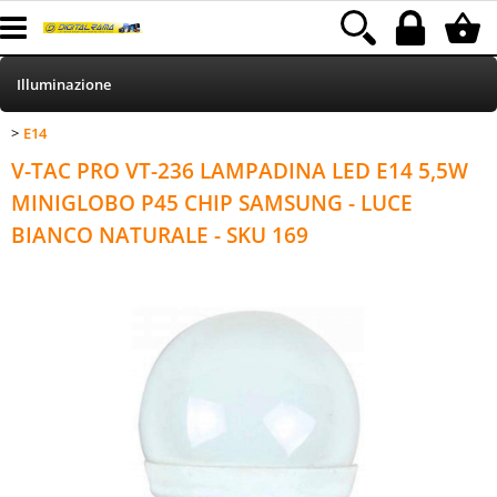
Illuminazione
E14
>
HOME
Categoria:
Illuminazione
E14
V-TAC PRO VT-236 LAMPADINA LED E14 5,5W
Informatica
MINIGLOBO P45 CHIP SAMSUNG - LUCE
BIANCO NATURALE - SKU 169
Telefonia
Stampa
MEDIACOM
Elettrodomestici
Alimentazione