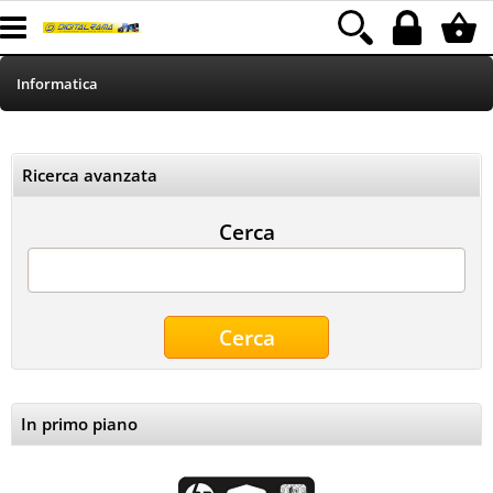
Informatica
HOME
Ricerca avanzata
Telefonia
Cerca
Stampa
MEDIACOM
Elettrodomestici
Alimentazione
In primo piano
Illuminazione