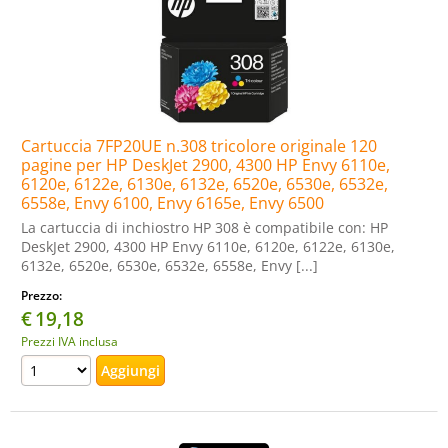
Cartuccia 7FP20UE n.308 tricolore originale 120
pagine per HP DeskJet 2900, 4300 HP Envy 6110e,
6120e, 6122e, 6130e, 6132e, 6520e, 6530e, 6532e,
6558e, Envy 6100, Envy 6165e, Envy 6500
La cartuccia di inchiostro HP 308 è compatibile con: HP
DeskJet 2900, 4300 HP Envy 6110e, 6120e, 6122e, 6130e,
6132e, 6520e, 6530e, 6532e, 6558e, Envy [...]
Prezzo:
€
19,18
Prezzi IVA inclusa