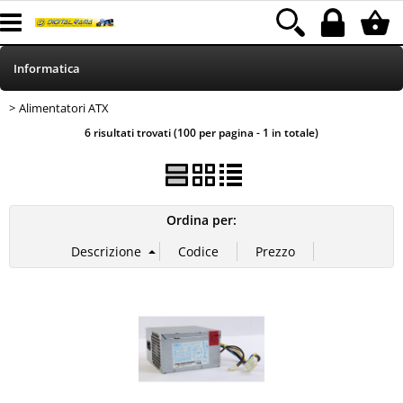
Informatica
Alimentatori ATX
> Alimentatori ATX
HOME
Categoria:
Informatica
6 risultati trovati (100 per pagina - 1 in totale)
Telefonia
Stampa
Ordina per:
MEDIACOM
Elettrodomestici
Alimentazione
Illuminazione