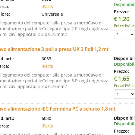
Disponibil
rca:
iParts
Prezzo:
lore:
Universale
€
1,20
llegamento del computer alla presa a muroCavo di
Prezzi IVA i
imentazione portatileCollegare tipo 2 ProngLunghezza:
5 mI cavi applicabili: 2 x 0.75mm2
vo alimentazione 3 poli a presa UK 3 Poli 1,2 mt
Disponibil
d. art.:
6033
Disponibil
rca:
iParts
Prezzo:
llegamento del computer alla presa a muroCavo di
€
1,65
imentazione portatileCollegare tipo 3 ProngLunghezza:
Prezzi IVA i
5 mI cavi applicabili: 3 x 0.75mm2
avo alimentazione IEC Femmina PC a schuko 1,8 mt
Disponibil
d. art.:
6030
Disponibil
rca:
iParts
Prezzo:
llegamento del computer alla presa a muroCavo di