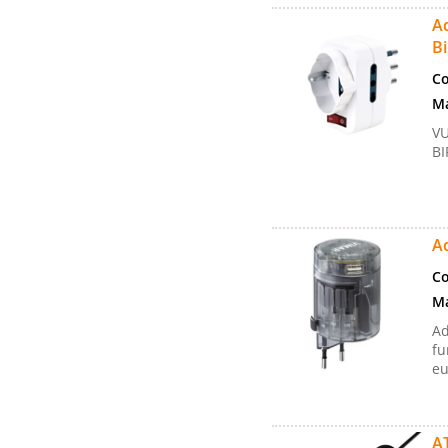
Ad
B
Co
Ma
VU
BI
Ad
Co
Ma
Ad
fu
eu
A