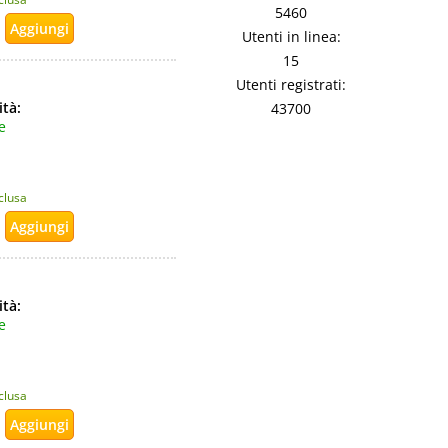
5460
Utenti in linea:
15
Utenti registrati:
ità:
43700
e
nclusa
ità:
e
nclusa