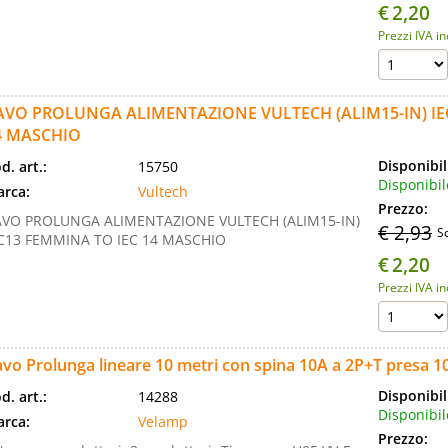
€
2,20
Prezzi IVA i
AVO PROLUNGA ALIMENTAZIONE VULTECH (ALIM15-IN) IE
4 MASCHIO
Disponibil
d. art.:
15750
Disponibil
rca:
Vultech
Prezzo:
VO PROLUNGA ALIMENTAZIONE VULTECH (ALIM15-IN)
€ 2,93
S
C13 FEMMINA TO IEC 14 MASCHIO
€
2,20
Prezzi IVA i
vo Prolunga lineare 10 metri con spina 10A a 2P+T presa 1
Disponibil
d. art.:
14288
Disponibil
rca:
Velamp
Prezzo: