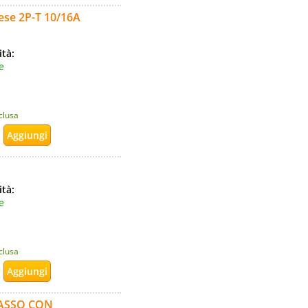
rese 2P-T 10/16A
ità:
e
nclusa
ità:
e
nclusa
PASSO CON