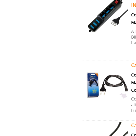
I
Co
Ma
AT
BI
It
Ca
Co
Ma
Co
Co
al
Lu
Ca
Co