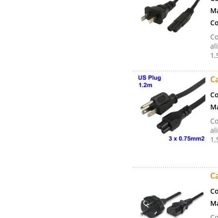
Ma
Co
Co
al
1,
Ca
Co
Ma
Co
al
1,
C
Co
Ma
Co