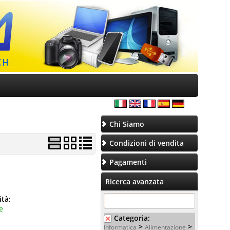
Chi Siamo
Condizioni di vendita
Pagamenti
Ricerca avanzata
ità:
e
Categoria:
>
>
Informatica
Alimentazione