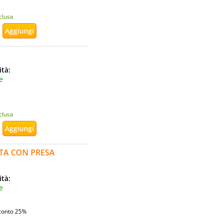
nclusa
ità:
e
nclusa
TA CON PRESA
ità:
e
conto 25%