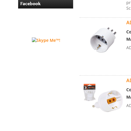
pr
Sc
A
Co
Ma
AD
A
Co
Ma
AD