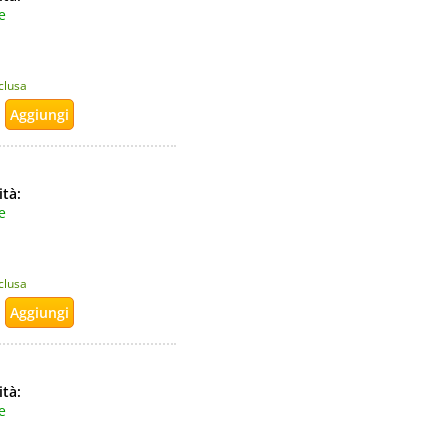
e
nclusa
ità:
e
nclusa
ità:
e