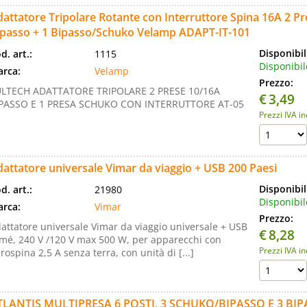
attatore Tripolare Rotante con Interruttore Spina 16A 2 P
ipasso + 1 Bipasso/Schuko Velamp ADAPT-IT-101
Disponibil
d. art.:
1115
Disponibil
rca:
Velamp
Prezzo:
LTECH ADATTATORE TRIPOLARE 2 PRESE 10/16A
€
3,49
PASSO E 1 PRESA SCHUKO CON INTERRUTTORE AT-05
Prezzi IVA i
attatore universale Vimar da viaggio + USB 200 Paesi
Disponibil
d. art.:
21980
Disponibil
rca:
Vimar
Prezzo:
attatore universale Vimar da viaggio universale + USB
€
8,28
mé, 240 V /120 V max 500 W, per apparecchi con
Prezzi IVA i
rospina 2,5 A senza terra, con unità di [...]
TLANTIS MULTIPRESA 6 POSTI, 3 SCHUKO/BIPASSO E 3 BI