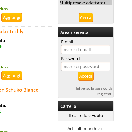
Multiprese e adattatori
nclusa
huko Techly
Area riservata
ità:
E-mail:
e
Password:
nclusa
Hai perso la password?
con Schuko Bianco
Registrati
ità:
Carrello
e
Il carrello è vuoto
Articoli in archivio:
nclusa