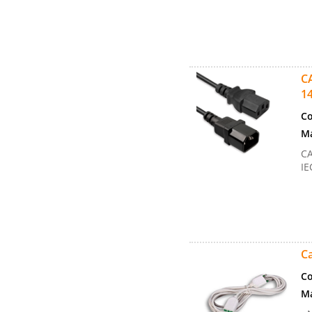
C
1
Co
Ma
CA
IE
Ca
Co
Ma