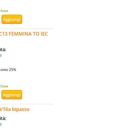
nclusa
C13 FEMMINA TO IEC
ità:
e
conto 25%
nclusa
0/16a bipasso
ità:
e