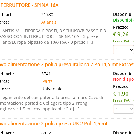
NTERRUTTORE - SPINA 16A
Disponibil
d. art.:
21780
Disponibil
rca:
Atlantis
Prezzo:
LANTIS MULTIPRESA 6 POSTI, 3 SCHUKO/BIPASSO E 3
€
9,26
PASSO CON INTERRUTTORE - SPINA 16A - 3 prese
Prezzi IVA i
aliano/Europa bipasso da 10A/16A - 3 prese [...]
vo alimentazione 2 poli a presa Italiana 2 Poli 1,5 mt Extra
Disponibil
d. art.:
3741
Non dispo
rca:
iParts
Prezzo:
lore:
Universale
€
1,90
llegamento del computer alla presa a muro Cavo di
Prezzi IVA i
imentazione portatile Collegare tipo 2 Prong
nghezza: 1,5 m I cavi applicabili: 2 x [...]
vo alimentazione 2 poli a presa UK 2 Poli 1,5 mt
Disponibil
d. art.:
6032