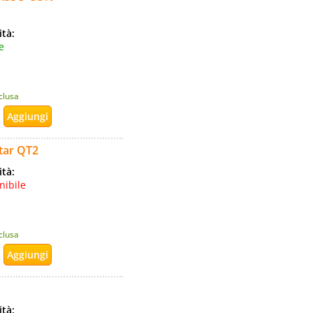
ità:
e
nclusa
star QT2
ità:
nibile
nclusa
ità: