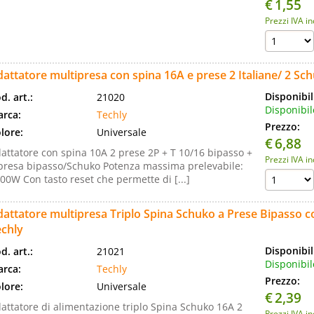
€
1,55
Prezzi IVA i
attatore multipresa con spina 16A e prese 2 Italiane/ 2 Sc
Disponibil
d. art.:
21020
Disponibil
rca:
Techly
Prezzo:
lore:
Universale
€
6,88
attatore con spina 10A 2 prese 2P + T 10/16 bipasso +
Prezzi IVA i
presa bipasso/Schuko Potenza massima prelevabile:
00W Con tasto reset che permette di [...]
attatore multipresa Triplo Spina Schuko a Prese Bipasso 
echly
Disponibil
d. art.:
21021
Disponibil
rca:
Techly
Prezzo:
lore:
Universale
€
2,39
attatore di alimentazione triplo Spina Schuko 16A 2
Prezzi IVA i