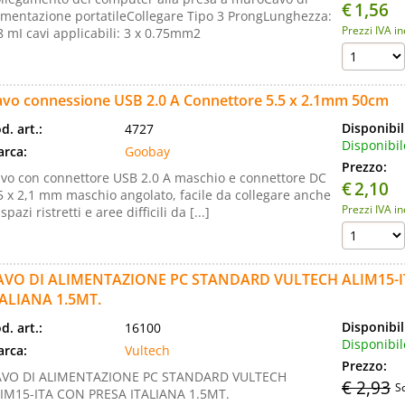
€
1,56
imentazione portatileCollegare Tipo 3 ProngLunghezza:
Prezzi IVA i
8 mI cavi applicabili: 3 x 0.75mm2
avo connessione USB 2.0 A Connettore 5.5 x 2.1mm 50cm
Disponibil
d. art.:
4727
Disponibil
rca:
Goobay
Prezzo:
vo con connettore USB 2.0 A maschio e connettore DC
€
2,10
5 x 2,1 mm maschio angolato, facile da collegare anche
Prezzi IVA i
 spazi ristretti e aree difficili da [...]
AVO DI ALIMENTAZIONE PC STANDARD VULTECH ALIM15-I
TALIANA 1.5MT.
Disponibil
d. art.:
16100
Disponibil
rca:
Vultech
Prezzo:
AVO DI ALIMENTAZIONE PC STANDARD VULTECH
€ 2,93
S
IM15-ITA CON PRESA ITALIANA 1.5MT.