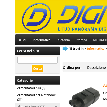
HOME
Informatica
Telefonia
Stampa
MEDIAC
Ti trovi in
Informatica
Cerca nel sito
Ordina per:
Categorie
Ad
Alimentatori ATX (6)
Co
Alimentatori per Notebook
Ma
(31)
Alimentazione (278)