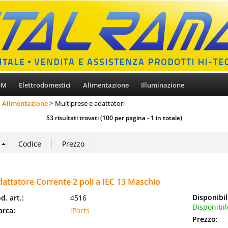
OM
Elettrodomestici
Alimentazione
Illuminazione
Alimentazione
Multiprese e adattatori
53 risultati trovati (100 per pagina - 1 in totale)
attatore Corrente 2 poli a IEC 13 Maschio
Disponibil
d. art.:
4516
Disponibil
rca:
iParts
Prezzo: