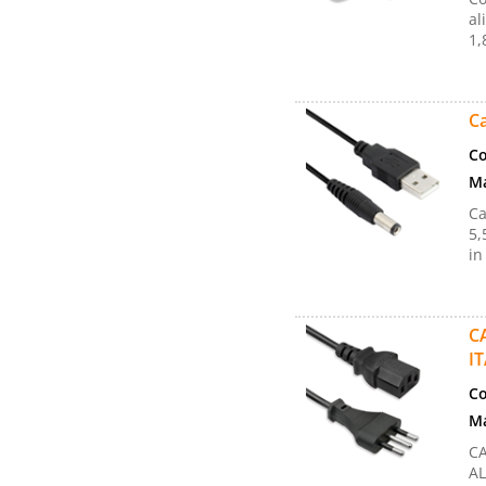
al
1,
C
Co
Ma
Ca
5,
in
C
I
Co
Ma
C
AL