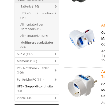
Batterie (116)
UPS - Gruppi di continuità
(14)
Alimentatori per
Ad
Notebook (31)
Co
Alimentatori ATX (6)
Ma
Multiprese e adattatori
Co
(53)
Ad
Audio (117)
1 
15
Memorie (198)
PC / Notebook / Tablet
Ad
(196)
T
Periferiche PC (141)
Co
UPS - Gruppi di continuità
Ma
(14)
Co
Video (136)
Ad