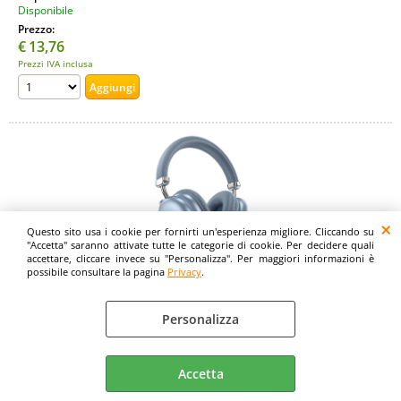
Disponibile
Prezzo:
€
13,76
Prezzi IVA inclusa
Questo sito usa i cookie per fornirti un'esperienza migliore. Cliccando su
"Accetta" saranno attivate tutte le categorie di cookie. Per decidere quali
accettare, cliccare invece su "Personalizza". Per maggiori informazioni è
possibile consultare la pagina
Privacy
.
Cuffie bluetooth senza fili HOCO W35 Max sky blue
Cod. art.:
Personalizza
21477
Colore:
Universale
Accetta
Cuffie Bluetooth portatili — HOCO W35 Max. Offrono un