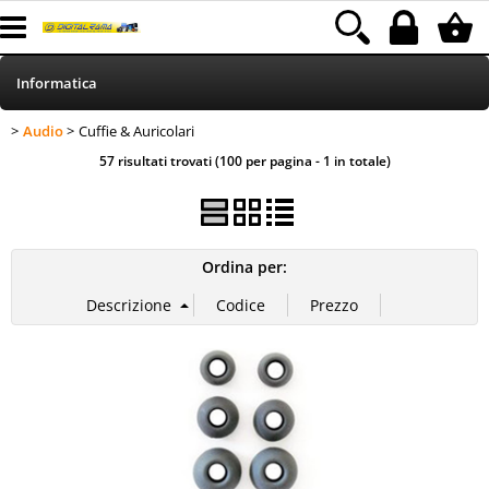
Informatica
Audio
Cuffie & Auricolari
>
> Cuffie & Auricolari
HOME
Categoria:
Informatica
Audio
57 risultati trovati (100 per pagina - 1 in totale)
Telefonia
Stampa
Ordina per:
MEDIACOM
Elettrodomestici
Alimentazione
Illuminazione