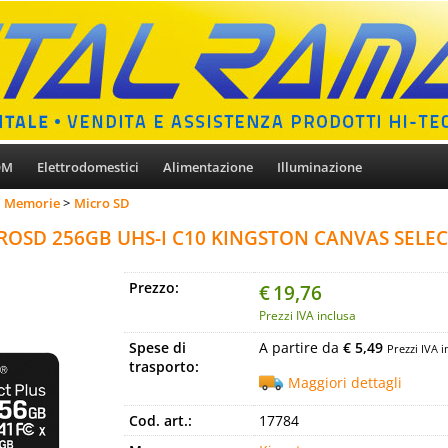
OM
Elettrodomestici
Alimentazione
Illuminazione
Memorie
Micro SD
OSD 256GB UHS-I C10 KINGSTON CANVAS SELEC
Prezzo:
€
19,76
Prezzi IVA inclusa
Spese di
A partire da
€ 5,49
Prezzi IVA i
trasporto:
Maggiori dettagli
Cod. art.:
17784