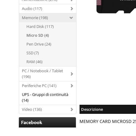
Audio (117)
Memorie (198)
Hard Disk (117)
Micro SD (4)
Pen Drive (24)
SSD (7)
RAM (46)
PC / Notebook / Tablet
(196)
Periferiche PC (141)
UPS - Gruppi di continuità
(14)
Video (136)
Descrizione
MEMORY CARD MICROSD 25