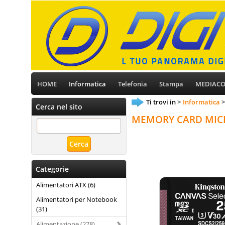
HOME
Informatica
Telefonia
Stampa
MEDIAC
Ti trovi in
Informatica
Cerca nel sito
MEMORY CARD MICR
Categorie
Alimentatori ATX (6)
Alimentatori per Notebook
(31)
Alimentazione (278)