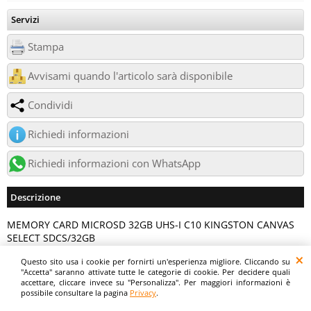
Servizi
Stampa
Avvisami quando l'articolo sarà disponibile
Condividi
Richiedi informazioni
Richiedi informazioni con WhatsApp
Descrizione
MEMORY CARD MICROSD 32GB UHS-I C10 KINGSTON CANVAS
SELECT SDCS/32GB
Questo sito usa i cookie per fornirti un'esperienza migliore. Cliccando su
Digitalrama Srl - Via del Centenario, 141/143 - 84084 - Lancusi di Fisciano (SA)
"Accetta" saranno attivate tutte le categorie di cookie. Per decidere quali
- P.IVA 05130560658 - digitalramasrl@pec.it G4AI1U8
accettare, cliccare invece su "Personalizza". Per maggiori informazioni è
possibile consultare la pagina
Privacy
.