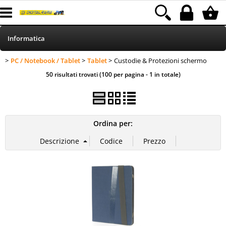
Informatica
PC / Notebook / Tablet
Tablet
Custodie & Protezioni schermo
HOME
Categoria:
>
>
> Custodie & Protezioni
Informatica
PC / Notebook / Tablet
Tablet
50 risultati trovati (100 per pagina - 1 in totale)
schermo
Telefonia
Stampa
Ordina per:
MEDIACOM
Elettrodomestici
Alimentazione
Illuminazione