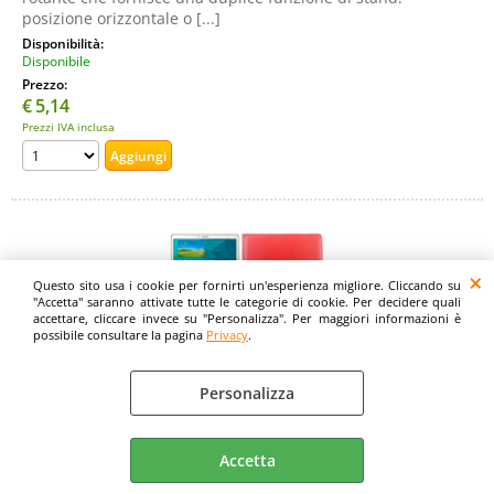
posizione orizzontale o [...]
Disponibilità:
Disponibile
Prezzo:
€
5,14
Prezzi IVA inclusa
Questo sito usa i cookie per fornirti un'esperienza migliore. Cliccando su
"Accetta" saranno attivate tutte le categorie di cookie. Per decidere quali
accettare, cliccare invece su "Personalizza". Per maggiori informazioni è
possibile consultare la pagina
Privacy
.
Custodia in Ecopelle Rotazione 360° Rossa per
Personalizza
Samsung Galaxy TAB S 10,5" SM-T800 / SM-T805
Cod. art.:
Accetta
3532