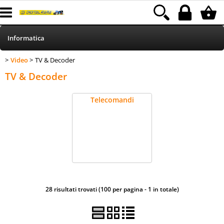
Informatica
Video
TV & Decoder
>
> TV & Decoder
HOME
Categoria:
Informatica
Video
TV & Decoder
Telefonia
Telecomandi
Stampa
MEDIACOM
Elettrodomestici
28 risultati trovati (100 per pagina - 1 in totale)
Alimentazione
Illuminazione