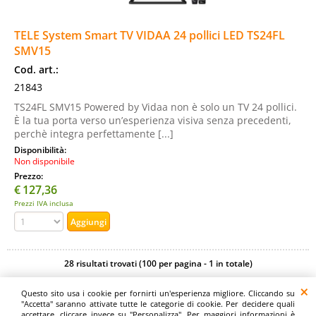
TELE System Smart TV VIDAA 24 pollici LED TS24FL
SMV15
Cod. art.:
21843
TS24FL SMV15 Powered by Vidaa non è solo un TV 24 pollici.
È la tua porta verso un’esperienza visiva senza precedenti,
perchè integra perfettamente [...]
Disponibilità:
Non disponibile
Prezzo:
€
127,36
Prezzi IVA inclusa
28 risultati trovati (100 per pagina - 1 in totale)
Questo sito usa i cookie per fornirti un'esperienza migliore. Cliccando su
Digitalrama Srl - Via del Centenario, 141/143 - 84084 - Lancusi di Fisciano (SA)
"Accetta" saranno attivate tutte le categorie di cookie. Per decidere quali
- P.IVA 05130560658 - digitalramasrl@pec.it G4AI1U8
accettare, cliccare invece su "Personalizza". Per maggiori informazioni è