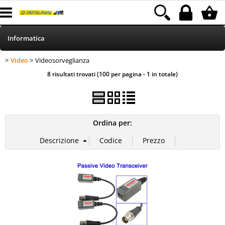
Informatica
Video
Videosorveglianza
>
> Videosorveglianza
HOME
Categoria:
Informatica
Video
8 risultati trovati (100 per pagina - 1 in totale)
Telefonia
Stampa
Ordina per:
MEDIACOM
Elettrodomestici
Alimentazione
Illuminazione