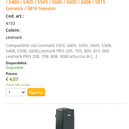
/ S400 / S405 / S505 / S600 / S605 / S608 / S815
Genesis / S816 Genesis
Cod. art.:
4153
Colore:
Lexmark
Compatibile con:Lexmark S305, S405, S505, S605, S308,
S408, S508, S608,Lexmark PRO 205, 705, 805, 815 ,905
Lexmark PRO 208, 708, 808, 908Cartuccia di [...]
Disponibilità:
Disponibile
Prezzo:
€
4,07
Prezzi IVA inclusa