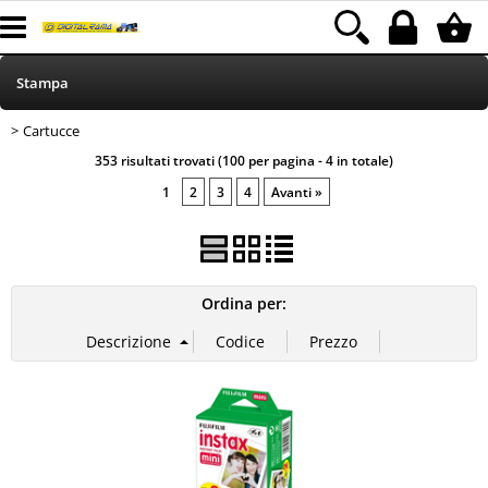
Stampa
Cartucce
> Cartucce
HOME
Categoria:
Stampa
353 risultati trovati (100 per pagina - 4 in totale)
Informatica
1
2
3
4
Avanti »
Telefonia
Ordina per:
MEDIACOM
Elettrodomestici
Alimentazione
Illuminazione