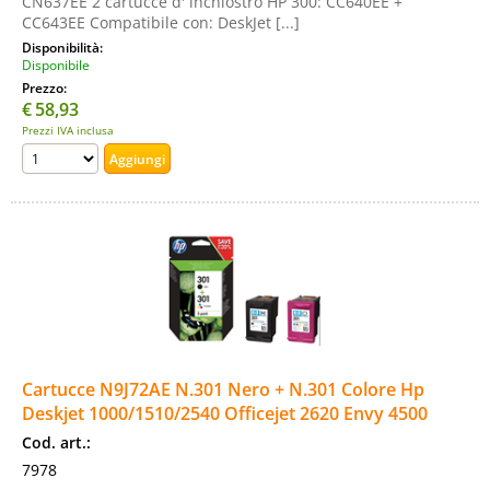
CN637EE 2 cartucce d' inchiostro HP 300: CC640EE +
CC643EE Compatibile con: DeskJet [...]
Disponibilità:
Disponibile
Prezzo:
€
58,93
Prezzi IVA inclusa
Cartucce N9J72AE N.301 Nero + N.301 Colore Hp
Deskjet 1000/1510/2540 Officejet 2620 Envy 4500
Cod. art.:
7978