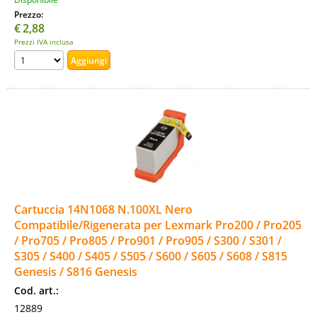
Prezzo:
€
2,88
Prezzi IVA inclusa
Cartuccia 14N1068 N.100XL Nero
Compatibile/Rigenerata per Lexmark Pro200 / Pro205
/ Pro705 / Pro805 / Pro901 / Pro905 / S300 / S301 /
S305 / S400 / S405 / S505 / S600 / S605 / S608 / S815
Genesis / S816 Genesis
Cod. art.:
12889