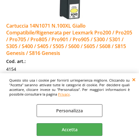
Cartuccia 14N1071 N.100XL Giallo
Compatibile/Rigenerata per Lexmark Pro200 / Pro205
/ Pro705 / Pro805 / Pro901 / Pro905 / S300 / S301 /
S305 / S400 / S405 / S505 / S600 / S605 / S608 / S815
Genesis / S816 Genesis
Cod. art.:
4154
Compatibile con:Lexmark S305, S405, S505, S605, S308,
Questo sito usa i cookie per fornirti un'esperienza migliore. Cliccando su
S408, S508, S608,Lexmark PRO 205, 705, 805, 815 ,905
"Accetta" saranno attivate tutte le categorie di cookie. Per decidere quali
Lexmark PRO 208, 708, 808, 908Cartuccia di [...]
accettare, cliccare invece su "Personalizza". Per maggiori informazioni è
possibile consultare la pagina
Privacy
.
Disponibilità:
Disponibile
Prezzo:
Personalizza
€
4,07
Prezzi IVA inclusa
Accetta