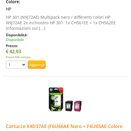
Colore:
HP
HP 301 (N9J72AE) Multipack nero / differenti colori HP
N9J72AE 2x inchiostro HP 301: 1x CH561EE + 1x CH562EE
Informazioni sul [...]
Disponibilità:
Disponibile
Prezzo:
€
42,93
Prezzi IVA inclusa
Cartucce X4D37AE (F6U66AE Nero + F6U65AE Colore