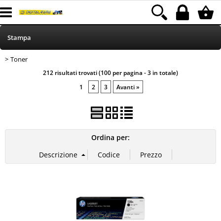
Stampa
Toner
> Toner
HOME
Categoria:
Stampa
212 risultati trovati (100 per pagina - 3 in totale)
Informatica
1
2
3
Avanti »
Telefonia
Ordina per:
MEDIACOM
Elettrodomestici
Alimentazione
Illuminazione