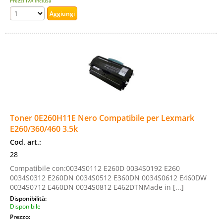
Prezzi IVA inclusa
Toner 0E260H11E Nero Compatibile per Lexmark
E260/360/460 3.5k
Cod. art.:
28
Compatibile con:0034S0112 E260D 0034S0192 E260
0034S0312 E260DN 0034S0512 E360DN 0034S0612 E460DW
0034S0712 E460DN 0034S0812 E462DTNMade in [...]
Disponibilità:
Disponibile
Prezzo: