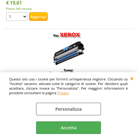
€
19,61
Prezzi IVA inclusa
Questo sito usa i cookie per fornirti un'esperienza migliore. Cliccando su
Toner 106R01466 Ciano Compatibile/Rigenerato per
"Accetta" saranno attivate tutte le categorie di cookie. Per decidere quali
Xerox Phaser 6121MFP
accettare, cliccare invece su "Personalizza". Per maggiori informazioni è
possibile consultare la pagina
Privacy
.
Cod. art.:
9998
Personalizza
Colore:
Xerox
Attenzione Offerta Valida Solo Con La Spedizione
Accetta
Dell'OggettoCompatibile con:Xerox Phaser 6121MFPMade in