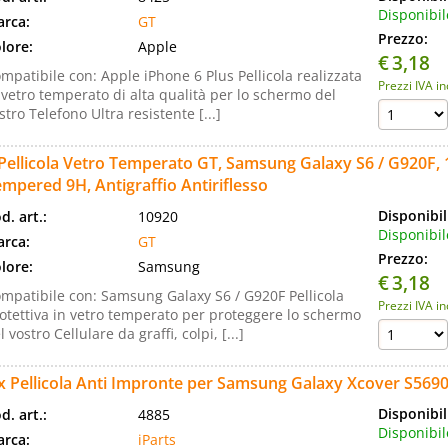
Disponibil
rca:
GT
Prezzo:
lore:
Apple
€
3,18
mpatibile con: Apple iPhone 6 Plus Pellicola realizzata
Prezzi IVA i
 vetro temperato di alta qualità per lo schermo del
stro Telefono Ultra resistente [...]
Pellicola Vetro Temperato GT, Samsung Galaxy S6 / G920F, 1
mpered 9H, Antigraffio Antiriflesso
Disponibil
d. art.:
10920
Disponibil
rca:
GT
Prezzo:
lore:
Samsung
€
3,18
mpatibile con: Samsung Galaxy S6 / G920F Pellicola
Prezzi IVA i
otettiva in vetro temperato per proteggere lo schermo
l vostro Cellulare da graffi, colpi, [...]
x Pellicola Anti Impronte per Samsung Galaxy Xcover S569
Disponibil
d. art.:
4885
Disponibil
rca:
iParts