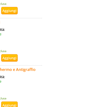
nclusa
i
ità:
e
nclusa
chermo e Antigraffio
ità:
e
nclusa