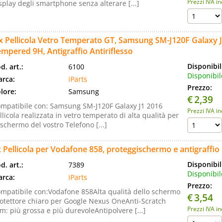
Prezzi IVA i
splay degli smartphone senza alterare [...]
x Pellicola Vetro Temperato GT, Samsung SM-J120F Galaxy J
mpered 9H, Antigraffio Antiriflesso
Disponibil
d. art.:
6100
Disponibil
rca:
iParts
Prezzo:
lore:
Samsung
€
2,39
mpatibile con: Samsung SM-J120F Galaxy J1 2016
Prezzi IVA i
llicola realizzata in vetro temperato di alta qualità per
 schermo del vostro Telefono [...]
 Pellicola per Vodafone 858, proteggischermo e antigraffio
Disponibil
d. art.:
7389
Disponibil
rca:
iParts
Prezzo:
mpatibile con:Vodafone 858Alta qualità dello schermo
€
3,54
otettore chiaro per Google Nexus OneAnti-Scratch
Prezzi IVA i
lm: più grossa e più durevoleAntipolvere [...]