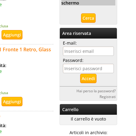
schermo
e
nclusa
Area riservata
E-mail:
 Fronte 1 Retro, Glass
Password:
ità:
e
Hai perso la password?
nclusa
Registrati
Carrello
0
Il carrello è vuoto
ità:
e
Articoli in archivio: