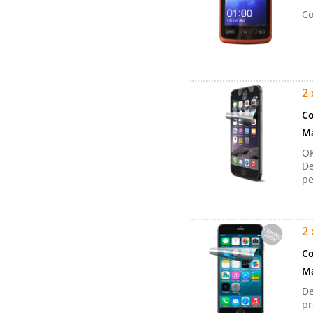
Co
2 
Co
Ma
OK
De
pe
2 
Co
Ma
De
pr