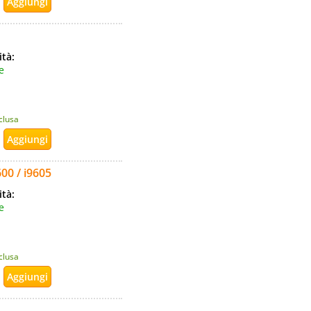
ità:
e
nclusa
00 / i9605
ità:
e
nclusa