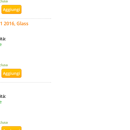
nclusa
1 2016, Glass
ità:
e
nclusa
ità:
e
nclusa