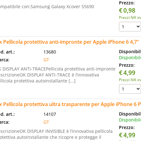
Prezzo:
mpatibile con:Samsung Galaxy Xcover S5690
€
0,98
Prezzi IVA i
x Pellicola protettiva anti-impronte per Apple iPhone 6 4,7"
Disponibil
d. art.:
13680
Disponibil
rca:
GT
Prezzo:
 DISPLAY ANTI-TRACEPellicola protettiva anti-impronte
€
4,99
scrizioneOK DISPLAY ANTI-TRACE è l’innovativa
Prezzi IVA i
llicola protettiva autoinstallante [...]
x Pellicola protettiva ultra trasparente per Apple iPhone 6 P
Disponibil
d. art.:
14107
Disponibil
rca:
GT
Prezzo:
scrizioneOK DISPLAY INVISIBLE è l’innovativa pellicola
€
4,99
otettiva autoinstallante che ricopre e protegge il