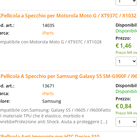
Pellicola a Specchio per Motorola Moto G / XT937C / X1032
Disponibil
d. art.:
14035
Disponibil
rca:
iParts
Prezzo:
mpatibile con:Motorola Moto G / XT937C / XT1028
€
1,46
Prezzi IVA i
Pellicola A Specchio per Samsung Galaxy S5 SM-G900F / i96
Disponibil
d. art.:
13671
Disponibil
rca:
iParts
Prezzo:
lore:
Samsung
€
0,84
mpatibile con:Samsung: Galaxy S5 / i9605 / i9600Fatto
Prezzi IVA i
l materiale TPU che è elastico, morbido e
vrebbeProtezione anti Shock. Aiuta a proteggere [...]
Pellicola Anti Impronte per HTC Desire 310