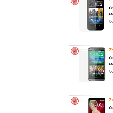
Co
Ma
Co
2X
Co
Ma
Co
2x
Co