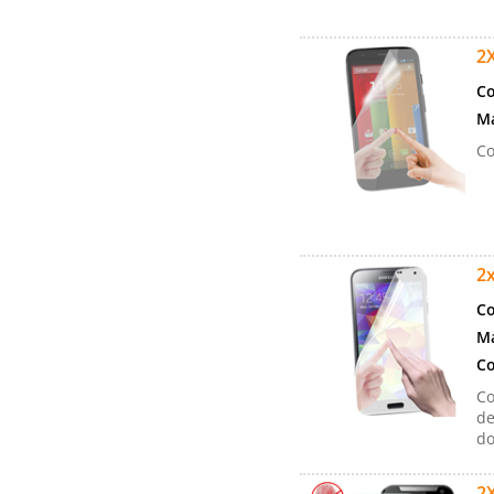
2X
Co
Ma
Co
2x
Co
Ma
Co
Co
de
do
2X