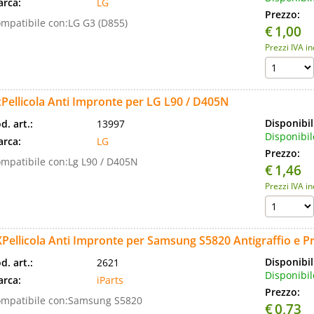
rca:
LG
Prezzo:
mpatibile con:LG G3 (D855)
€
1,00
Prezzi IVA i
Pellicola Anti Impronte per LG L90 / D405N
Disponibil
d. art.:
13997
Disponibil
rca:
LG
Prezzo:
mpatibile con:Lg L90 / D405N
€
1,46
Prezzi IVA i
Pellicola Anti Impronte per Samsung S5820 Antigraffio e 
Disponibil
d. art.:
2621
Disponibil
rca:
iParts
Prezzo:
mpatibile con:Samsung S5820
€
0,73