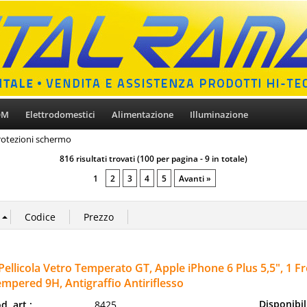
OM
Elettrodomestici
Alimentazione
Illuminazione
rotezioni schermo
816 risultati trovati (100 per pagina - 9 in totale)
1
2
3
4
5
Avanti »
Pellicola Vetro Temperato GT, Apple iPhone 6 Plus 5,5", 1 F
mpered 9H, Antigraffio Antiriflesso
Disponibil
d. art.:
8425