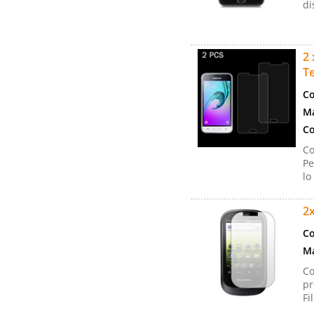
di
2 
Te
Co
Ma
Co
Co
Pe
lo
2x
Co
Ma
Co
pr
Fi