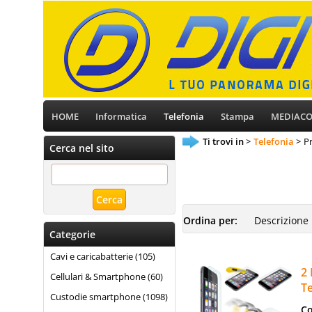
HOME
Informatica
Telefonia
Stampa
MEDIAC
Ti trovi in
Telefonia
P
Cerca nel sito
Ordina per:
Categorie
Cavi e caricabatterie (105)
2 
Cellulari & Smartphone (60)
Te
Custodie smartphone (1098)
Co