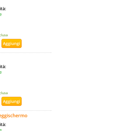
ità:
e
nclusa
ità:
e
nclusa
oteggischermo
ità:
e