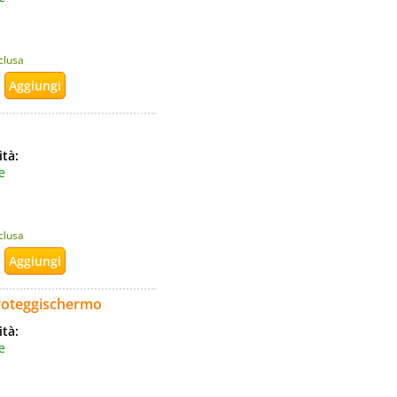
nclusa
ità:
e
nclusa
Proteggischermo
ità:
e