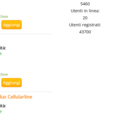
5460
Utenti in linea:
nclusa
20
Utenti registrati:
43700
ità:
e
nclusa
lus Cellularline
ità:
e