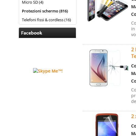
Micro SD (4)
Ma
Protezioni schermo (816)
Co
Telefoni fissi & cordless (16)
Co
in
vo
2 
Te
Co
Ma
Co
Co
pr
de
2 
Co
Ma