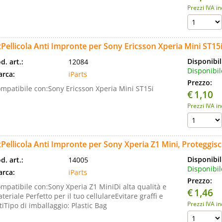
Prezzi IVA i
Pellicola Anti Impronte per Sony Ericsson Xperia Mini ST15
Disponibil
d. art.:
12084
Disponibil
rca:
iParts
Prezzo:
mpatibile con:Sony Ericsson Xperia Mini ST15i
€
1,10
Prezzi IVA i
Pellicola Anti Impronte per Sony Xperia Z1 Mini, Proteggis
Disponibil
d. art.:
14005
Disponibil
rca:
iParts
Prezzo:
mpatibile con:Sony Xperia Z1 MiniDi alta qualità e
€
1,46
teriale Perfetto per il tuo cellulareEvitare graffi e
Prezzi IVA i
tiTipo di imballaggio: Plastic Bag