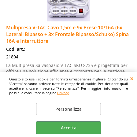
Multipresa V-TAC Cavo 1,5m e 9x Prese 10/16A (6x
Laterali Bipasso + 3x Frontale Bipasso/Schuko) Spina
16A e Interruttore
Cod. art.:
21804
La Multipresa Salvaspazio V-TAC SKU 8735 è progettata per
offrire una soluzione efficiente e compatta per la gestione
dell’alimentazione di più [...]
Questo sito usa i cookie per fornirti un'esperienza migliore. Cliccando su
Disponibilità:
"Accetta" saranno attivate tutte le categorie di cookie. Per decidere quali
accettare, cliccare invece su "Personalizza". Per maggiori informazioni è
Disponibile
possibile consultare la pagina
Privacy
.
Prezzo:
€
10,38
Prezzi IVA inclusa
Personalizza
Accetta