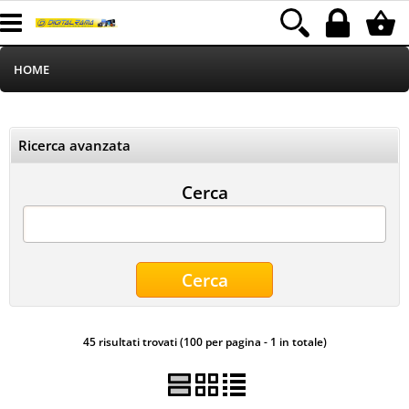
HOME
Informatica
Ricerca avanzata
Telefonia
Cerca
Stampa
MEDIACOM
Elettrodomestici
45 risultati trovati (100 per pagina - 1 in totale)
Alimentazione
Illuminazione