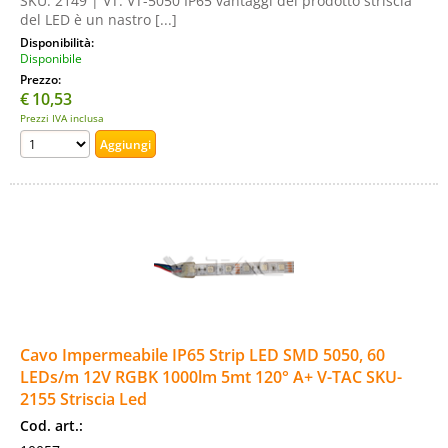
SKU: 2149 | VT: VT-5050 IP65 vantaggi del prodotto striscia
del LED è un nastro [...]
Disponibilità:
Disponibile
Prezzo:
€
10,53
Prezzi IVA inclusa
Cavo Impermeabile IP65 Strip LED SMD 5050, 60
LEDs/m 12V RGBK 1000lm 5mt 120° A+ V-TAC SKU-
2155 Striscia Led
Cod. art.: