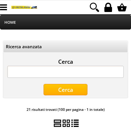
HOME
Informatica
Ricerca avanzata
Telefonia
Cerca
Stampa
MEDIACOM
Elettrodomestici
21 risultati trovati (100 per pagina - 1 in totale)
Alimentazione
Illuminazione