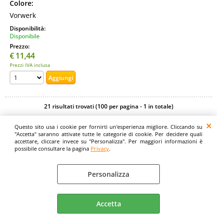
Colore:
Vorwerk
Disponibilità:
Disponibile
Prezzo:
€
11,44
Prezzi IVA inclusa
21 risultati trovati (100 per pagina - 1 in totale)
Questo sito usa i cookie per fornirti un'esperienza migliore. Cliccando su
Digitalrama Srl - Via del Centenario, 141/143 - 84084 - Lancusi di Fisciano (SA)
"Accetta" saranno attivate tutte le categorie di cookie. Per decidere quali
- P.IVA 05130560658 - digitalramasrl@pec.it G4AI1U8
accettare, cliccare invece su "Personalizza". Per maggiori informazioni è
possibile consultare la pagina
Privacy
.
Personalizza
Privacy
Preferenze cookie
Accetta